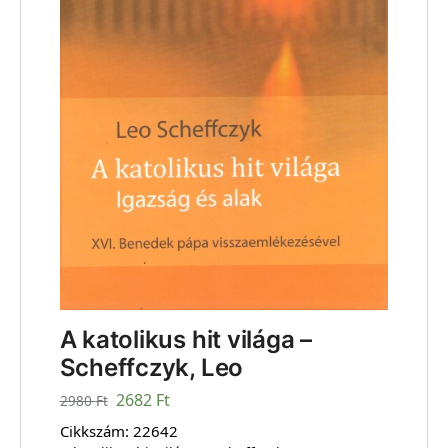
A katolikus hit világa –
Scheffczyk, Leo
2682
Ft
2980
Ft
Cikkszám:
22642