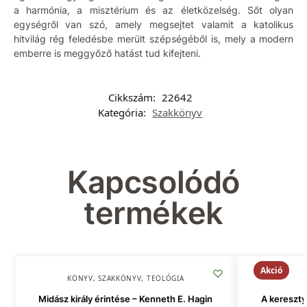
a harmónia, a misztérium és az életközelség. Sőt olyan
egységről van szó, amely megsejtet valamit a katolikus
hitvilág rég feledésbe merült szépségéből is, mely a modern
emberre is meggyőző hatást tud kifejteni.
Cikkszám:
22642
Kategória:
Szakkönyv
Kapcsolódó
termékek
Akció
KÖNYV
,
SZAKKÖNYV
,
TEOLÓGIA
Midász király érintése – Kenneth E. Hagin
A kereszty