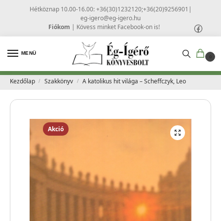
Hétköznap 10.00-16.00: +36(30)1232120;+36(20)9256901
|
eg-igero@eg-igero.hu
Fiókom
|
Kövess minket Facebook-on is!
MENÜ
0
Kezdőlap
Szakkönyv
A katolikus hit világa – Scheffczyk, Leo
/
/
Akció