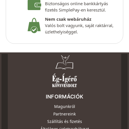
Biztonságos online bankkártyás
fizetés SimplePay-en keresztül.
Nem csak webáruház
Valós bolt vagyunk, saját raktárral,
üzlethelyiséggel.
INFORMÁCIÓK
Magunkról
Partnereink
Szállítás és fizetés
Általános üzletszabályzat