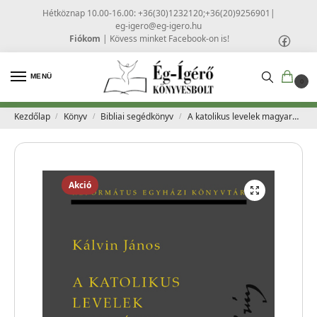
Hétköznap 10.00-16.00: +36(30)1232120;+36(20)9256901
|
eg-igero@eg-igero.hu
Fiókom
|
Kövess minket Facebook-on is!
MENÜ
0
Kezdőlap
Könyv
Bibliai segédkönyv
A katolikus levelek magyarázata – Kálvin János
/
/
/
Akció