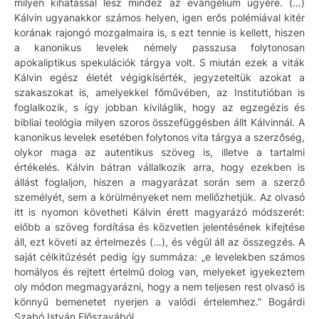
milyen kihatással lesz mindez az evangélium ügyére. (…)
Kálvin ugyanakkor számos helyen, igen erős polémiával kitér
korának rajongó mozgalmaira is, s ezt tennie is kellett, hiszen
a kanonikus levelek némely passzusa folytonosan
apokaliptikus spekulációk tárgya volt. S miután ezek a viták
Kálvin egész életét végigkísérték, jegyzeteltük azokat a
szakaszokat is, amelyekkel főművében, az Institutióban is
foglalkozik, s így jobban kiviláglik, hogy az egzegézis és
bibliai teológia milyen szoros összefüggésben állt Kálvinnál. A
kanonikus levelek esetében folytonos vita tárgya a szerzőség,
olykor maga az autentikus szöveg is, illetve a tartalmi
értékelés. Kálvin bátran vállalkozik arra, hogy ezekben is
állást foglaljon, hiszen a magyarázat során sem a szerző
személyét, sem a körülményeket nem mellőzhetjük. Az olvasó
itt is nyomon követheti Kálvin érett magyarázó módszerét:
előbb a szöveg fordítása és közvetlen jelentésének kifejtése
áll, ezt követi az értelmezés (…), és végül áll az összegzés. A
saját célkitűzését pedig így summáza: „e levelekben számos
homályos és rejtett értelmű dolog van, melyeket igyekeztem
oly módon megmagyarázni, hogy a nem teljesen rest olvasó is
könnyű bemenetet nyerjen a valódi értelemhez.” Bogárdi
Szabó István Előszavából