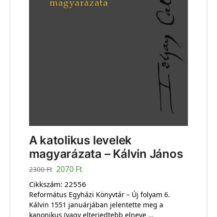
A katolikus levelek
magyarázata – Kálvin János
2070
Ft
2300
Ft
Cikkszám:
22556
Református Egyházi Könyvtár – Új folyam 6.
Kálvin 1551 januárjában jelentette meg a
kanonikus (vagy elterjedtebb elneve …