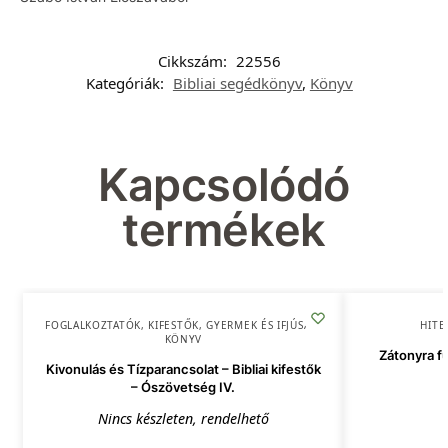
Cikkszám:
22556
Kategóriák:
Bibliai segédkönyv
,
Könyv
Kapcsolódó
termékek
FOGLALKOZTATÓK, KIFESTŐK
,
GYERMEK ÉS IFJÚSÁG
,
HITE
KÖNYV
Zátonyra fu
Kivonulás és Tízparancsolat – Bibliai kifestők
– Ószövetség IV.
Nincs készleten, rendelhető