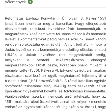
Vélemények
0
Református Egyházi Könyvtár – Új folyam 6. Kálvin 1551
januárjában jelentette meg a kanonikus (vagy elterjedtebb
elnevezéssel: katolikus) levelekhez írott kommentárjait. A
magyarázatok közé nem vette fel János második és harmadik
levelét, a kommentárokat pedig nem az általunk ismert kánoni
rendben sorakoztatja egymás után. Annyit tudhatunk, hogy a
Júdás leveléhez írott kommentárja eredetileg előadás lehetett
(1540), a Jakab leveléhez írott magyarázatait pedig,
melyeket a pénteki lelkésztalálkozón elhangzó
magyarázatokból állított össze, korábban önálló műként is
megjelentette (1550). Kálvin a VI. Edwardhoz írott ajánlásában
részletesen szól korának egyik meghatározó fejleményről, a
tridenti zsinat újbóli összehívásáról. A római katolikus egyház
sorsfordító zsinatának első, 1549-ig tartó szakaszát Kálvin
igen élénk figyelemmel követte, és folytonosan kommentálta.
Ajánlólevelében azonban nemcsak arról értekezik, hogy az
1551. májusára újból összehívott zsinatnak milyen kimenetele
várható az egyházpolitikában, sőt, leginkább az érdekli, hogy