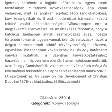
ígéretes, története a legjobb cáfolata; az egyes korok
tanításában mutatkozó következetlenségek épp olyan
védjegyei, mint az anglikán egyház High (anglokatolikus),
Low (evangelikál) és Broad (modernista) irányzatai között
feltűnő vallási nézetkülönbségek. Válaszképpen erre a
megtévesztő ellenvetésre, ez az értekezés fenntartja, hogy a
katolikus tanításban annak ezernyolcszáz éves, hosszú
története folyamán ugyan vannak jelentős változások, azok a
dolgok természetéből adódó törvényszerűséget követve,
egymással összhangban következnek be, és egy határozott
irányba mutatnak, a Szentírás kinyilatkoztatásához
hasonlóan, ami éppen nem ellenük, hanem valójában mellettük
szól, és egy Gondviselőről, valamint ezen változások módja és
körülményei tekintetében alapos tervszerűségről tanúskodik.”
(A szerzőnek az An Essay on the Development of Christian
Doctrine 1878-as kiadásához írt Előszavából.)
Cikkszám:
25016
Kategóriák:
Könyv
,
Teológia