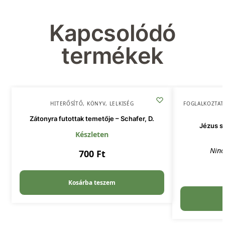
Kapcsolódó
termékek
HITERŐSÍTŐ
,
KÖNYV
,
LELKISÉG
FOGLALKOZTAT
Zátonyra futottak temetője – Schafer, D.
Jézus sz
Készleten
Ninc
700
Ft
Kosárba teszem