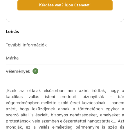
Kérdése van? Írjon üzenetet!
Leírás
További információk
Márka
Vélemények
0
„Ezek az oldalak elsősorban nem azért íródtak, hogy a
katolikus vallás isteni eredetét bizonyítsák – bár
végeredményben mellette szóló érvet kovácsolnak – hanem
azért, hogy leküzdjenek annak a történetében egykor a
szerző által is észlelt, bizonyos nehézségeket, amelyeket a
protestánsok vele szemben előszeretettel hangoztattak… Azt
mondják, ez a vallás elméletileg bármennyire is szép és