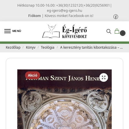
Hétköznap 10.00-16.00: +36(30)1232120;+36(20)9256901
|
eg-igero@eg-igero.hu
Fiókom
|
Kövess minket Facebook-on is!
MENÜ
0
Kezdőlap
Könyv
Teológia
A keresztény tanítás kibontakozása – Newman Szent János Henrik
/
/
/
Akció