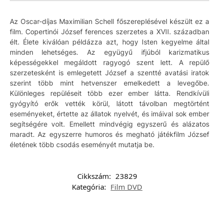
Az Oscar-díjas Maximilian Schell főszereplésével készült ez a
film. Copertinói József ferences szerzetes a XVII. században
élt. Élete kiválóan példázza azt, hogy Isten kegyelme által
minden lehetséges. Az együgyű ifjúból karizmatikus
képességekkel megáldott ragyogó szent lett. A repülő
szerzetesként is emlegetett József a szentté avatási iratok
szerint több mint hetvenszer emelkedett a levegőbe.
Különleges repüléseit több ezer ember látta. Rendkívüli
gyógyító erők vették körül, látott távolban megtörtént
eseményeket, értette az állatok nyelvét, és imáival sok ember
segítségére volt. Emellett mindvégig egyszerű és alázatos
maradt. Az egyszerre humoros és megható játékfilm József
életének több csodás eseményét mutatja be.
Cikkszám:
23829
Kategória:
Film DVD