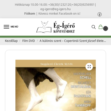
Hétköznap 10.00-16.00: +36(30)1232120;+36(20)9256901
|
eg-igero@eg-igero.hu
Fiókom
|
Kövess minket Facebook-on is!
MENÜ
0
Kezdőlap
Film DVD
A különös szent – Copertinói Szent József élete DVD
/
/