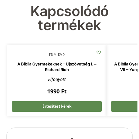
Kapcsolódó
termékek
FILM DVD
A Biblia Gyermekeknek – Újszövetség I. –
A Biblia Gy
Richard Rich
VII – Yu
Elfogyott
1990
Ft
Értesítést kérek