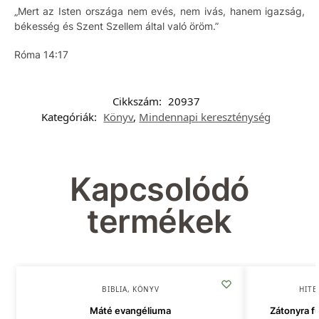
„Mert az Isten országa nem evés, nem ivás, hanem igazság,
békesség és Szent Szellem által való öröm.”
Róma 14:17
Cikkszám:
20937
Kategóriák:
Könyv
,
Mindennapi kereszténység
Kapcsolódó
termékek
BIBLIA
,
KÖNYV
HITE
Máté evangéliuma
Zátonyra fu