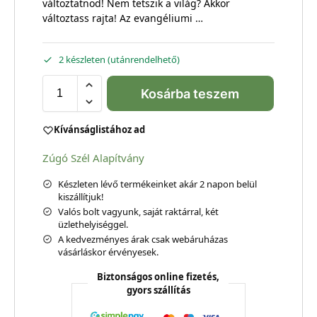
változtatnod! Nem tetszik a világ? Akkor
változtass rajta! Az evangéliumi …
2 készleten (utánrendelhető)
Kosárba teszem
Kívánságlistához ad
Zúgó Szél Alapítvány
Készleten lévő termékeinket akár 2 napon belül
kiszállítjuk!
Valós bolt vagyunk, saját raktárral, két
üzlethelyiséggel.
A kedvezményes árak csak webáruházas
vásárláskor érvényesek.
Biztonságos online fizetés,
gyors szállítás