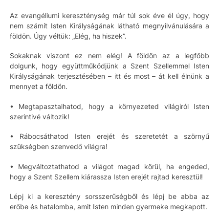
Az evangéliumi kereszténység már túl sok éve él úgy, hogy
nem számít Isten Királyságának látható megnyilvánulására a
földön. Úgy véltük: „Elég, ha hiszek”.
Sokaknak viszont ez nem elég! A földön az a legfőbb
dolgunk, hogy együttműködjünk a Szent Szellemmel Isten
Királyságának terjesztésében – itt és most – át kell élnünk a
mennyet a földön.
• Megtapasztalhatod, hogy a környezeted világiról Isten
szerintivé változik!
• Rábocsáthatod Isten erejét és szeretetét a szörnyű
szükségben szenvedő világra!
• Megváltoztathatod a világot magad körül, ha engeded,
hogy a Szent Szellem kiárassza Isten erejét rajtad keresztül!
Lépj ki a keresztény sorsszerűségből és lépj be abba az
erőbe és hatalomba, amit Isten minden gyermeke megkapott.