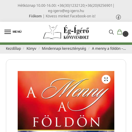
Hétköznap 10.00-16.00: +36(30)1232120;+36(20)9256901
|
eg-igero@eg-igero.hu
Fiókom
|
Kövess minket Facebook-on is!
MENÜ
0
Kezdőlap
Könyv
Mindennapi kereszténység
A menny a földön – Alan Vincent
/
/
/