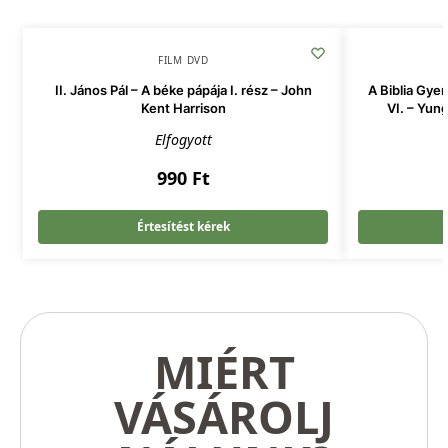
FILM DVD
II. János Pál – A béke pápája I. rész – John
A Biblia Gy
Kent Harrison
VI. – Yu
Elfogyott
990
Ft
Értesítést kérek
MIÉRT
VÁSÁROLJ