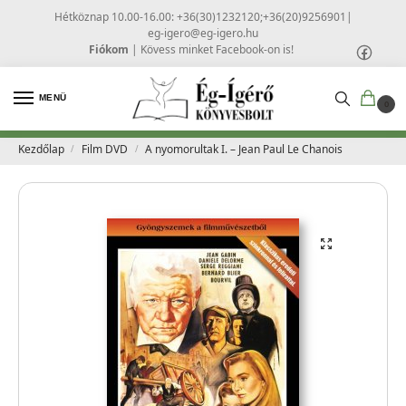
Hétköznap 10.00-16.00: +36(30)1232120;+36(20)9256901
|
eg-igero@eg-igero.hu
Fiókom
|
Kövess minket Facebook-on is!
MENÜ
0
Kezdőlap
Film DVD
A nyomorultak I. – Jean Paul Le Chanois
/
/