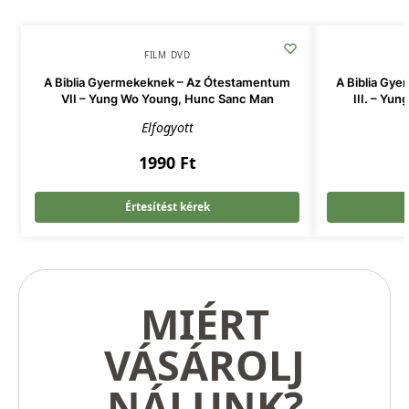
FILM DVD
A Biblia Gyermekeknek – Az Ótestamentum
A Biblia Gy
VII – Yung Wo Young, Hunc Sanc Man
III. – Yu
Elfogyott
1990
Ft
Értesítést kérek
MIÉRT
VÁSÁROLJ
NÁLUNK?