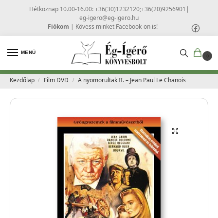
Hétköznap 10.00-16.00: +36(30)1232120;+36(20)9256901
|
eg-igero@eg-igero.hu
Fiókom
|
Kövess minket Facebook-on is!
MENÜ
0
Kezdőlap
Film DVD
A nyomorultak II. – Jean Paul Le Chanois
/
/