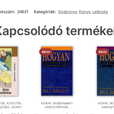
ikkszám:
24631
Kategóriák:
Imakönyv
,
Könyv
,
Lelkiség
Kapcsolódó terméke
Akció
Akció
ÓK, KIFESTŐK
,
KÖNYV
,
MINDENNAPI
KÖNYV
,
MI
FJÚSÁG
,
KÖNYV
KERESZTÉNYSÉG
KERESZ