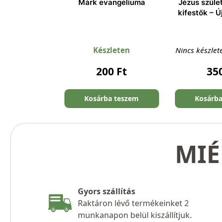
Márk evangéliuma
Jézus szület
kifestők – Ú
Készleten
Nincs készlet
200
Ft
35
Kosárba teszem
Kosárb
MIÉ
Gyors szállítás
Raktáron lévő termékeinket 2
munkanapon belül kiszállítjuk.