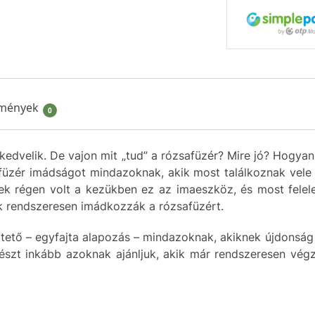
mények
0
kedvelik. De vajon mit „tud” a rózsafüzér? Mire jó? Hogya
füzér imádságot mindazoknak, akik most találkoznak vele 
ek régen volt a kezükben ez az imaeszköz, és most felel
ik rendszeresen imádkozzák a rózsafüzért.
mertető – egyfajta alapozás – mindazoknak, akiknek újdonsá
részt inkább azoknak ajánljuk, akik már rendszeresen vég