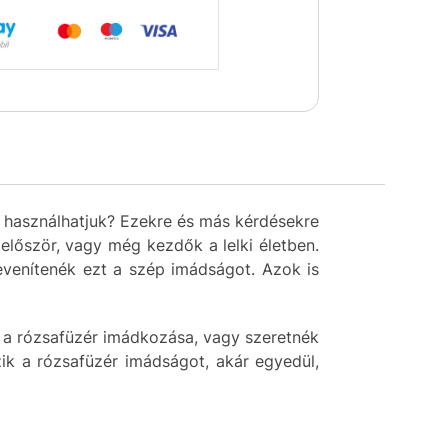
n használhatjuk? Ezekre és más kérdésekre
először, vagy még kezdők a lelki életben.
evenítenék ezt a szép imádságot. Azok is
g a rózsafüzér imádkozása, vagy szeretnék
zik a rózsafüzér imádságot, akár egyedül,