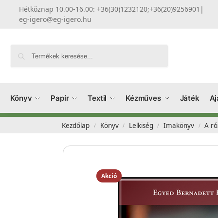
Hétköznap 10.00-16.00: +36(30)1232120;+36(20)9256901
|
eg-igero@eg-igero.hu
Keresés
Könyv
Papír
Textil
Kézműves
Játék
Aj
Kezdőlap
Könyv
Lelkiség
Imakönyv
A ró
/
/
/
/
Akció