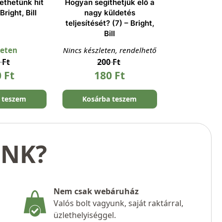
ethetünk hit
Hogyan segíthetjük elő a
Bright, Bill
nagy küldetés
teljesítését? (7) – Bright,
Bill
leten
Nincs készleten, rendelhető
0
Ft
200
Ft
0
Ft
180
Ft
 teszem
Kosárba teszem
UNK?
Nem csak webáruház
Valós bolt vagyunk, saját raktárral,
üzlethelyiséggel.