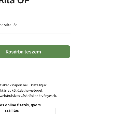
Rita OP
r? Mire jó?
Kosárba teszem
 akár 2 napon belül kiszállítjuk!
ktárral, két üzlethelyiséggel.
webáruházas vásárláskor érvényesek.
os online fizetés, gyors
szállítás