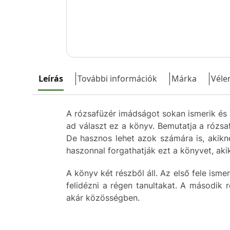
Leírás
További információk
Márka
Véle
A rózsafüzér imádságot sokan ismerik és 
ad választ ez a könyv. Bemutatja a rózsa
De hasznos lehet azok számára is, akikn
haszonnal forgathatják ezt a könyvet, ak
A könyv két részből áll. Az első fele is
felidézni a régen tanultakat. A második 
akár közösségben.