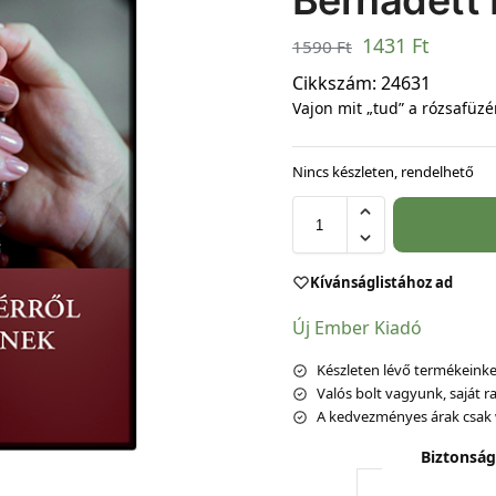
Bernadett 
1431
Ft
1590
Ft
Cikkszám:
24631
Vajon mit „tud” a rózsafüzé
Nincs készleten, rendelhető
Kívánságlistához ad
Új Ember Kiadó
Készleten lévő termékeinket
Valós bolt vagyunk, saját ra
A kedvezményes árak csak 
Biztonság