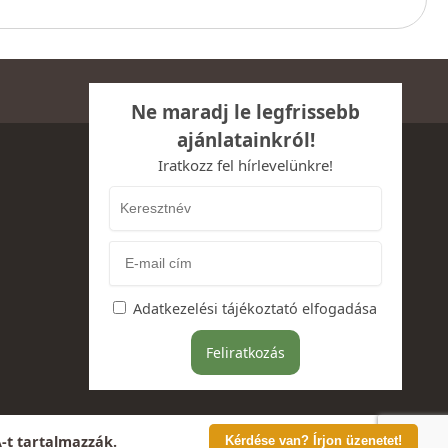
Ne maradj le legfrissebb
ajánlatainkról!
Iratkozz fel hírlevelünkre!
Adatkezelési tájékoztató elfogadása
A-t tartalmazzák.
Kérdése van? Írjon üzenetet!