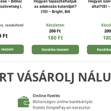
ése – Bibliai
Hogyan tapasztalhatjuk
Hogyan szer
jszövetség I.
az adakozás kalandját?
által?(8) – 
(10) – Bright, Bill
en, rendelhető
Készleten
Kész
200
Ft
20
0
Ft
180
Ft
18
a teszem
Kosárba teszem
Kosárba
RT VÁSÁROLJ NÁL
Online fizetés
Biztonságos online bankkártyás
fizetés SimplePay-en keresztül.