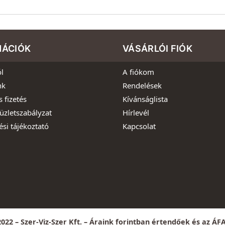
MÁCIÓK
VÁSÁRLÓI FIÓK
l
A fiókom
nk
Rendelések
s fizetés
Kívánságlista
üzletszabályzat
Hírlevél
ési tájékoztató
Kapcsolat
022 – Szer-Viz-Szer Kft. – Áraink forintban értendőek és az ÁF