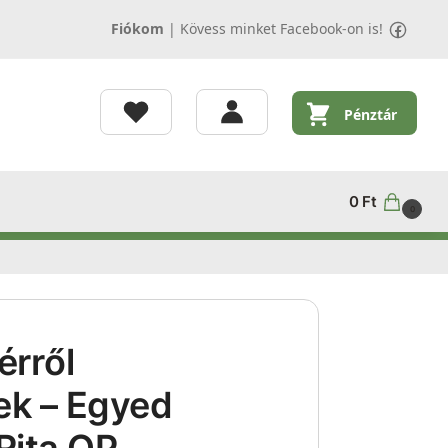
Fiókom
|
Kövess minket Facebook-on is!
Pénztár
0
Ft
0
érről
ek – Egyed