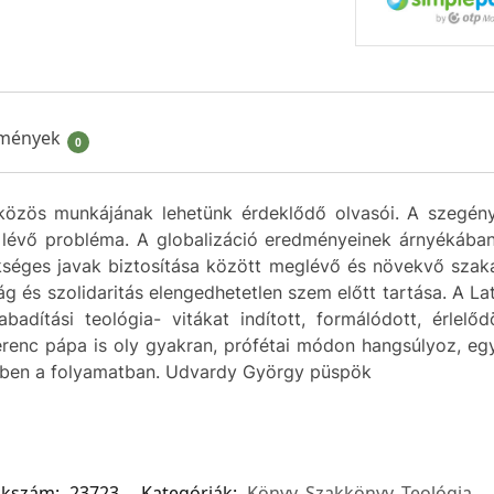
mények
0
közös munkájának lehetünk érdeklődő olvasói. A szegén
n lévő probléma. A globalizáció eredményeinek árnyékába
séges javak biztosítása között meglévő és növekvő szak
ág és szolidaritás elengedhetetlen szem előtt tartása. A L
badítási teológia- vitákat indított, formálódott, érlel
Ferenc pápa is oly gyakran, prófétai módon hangsúlyoz, e
bben a folyamatban. Udvardy György püspök
kkszám:
23723
Kategóriák:
Könyv
,
Szakkönyv
,
Teológia