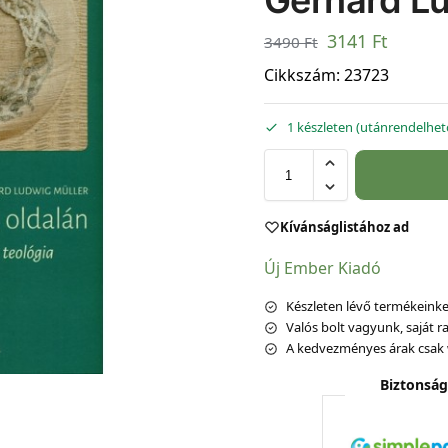
Gerhard Lu
3141
Ft
3490
Ft
Cikkszám:
23723
1 készleten (utánrendelhet
Kívánságlistához ad
Új Ember Kiadó
Készleten lévő termékeinket
Valós bolt vagyunk, saját ra
A kedvezményes árak csak 
Biztonság