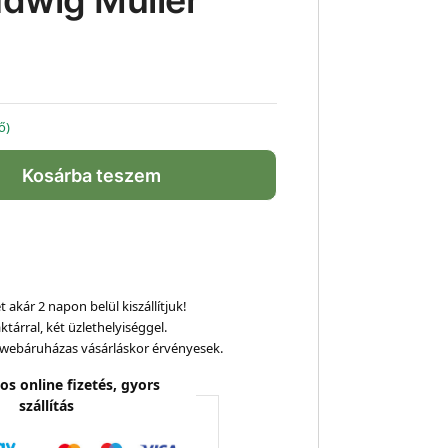
dwig Müller
ő)
Kosárba teszem
 akár 2 napon belül kiszállítjuk!
ktárral, két üzlethelyiséggel.
webáruházas vásárláskor érvényesek.
os online fizetés, gyors
szállítás