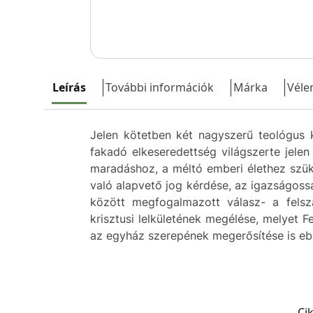
Leírás
További információk
Márka
Véle
Jelen kötetben két nagyszerű teológus 
fakadó elkeseredettség világszerte jele
maradáshoz, a méltó emberi élethez szük
való alapvető jog kérdése, az igazságoss
között megfogalmazott válasz- a felsza
krisztusi lelkületének megélése, melyet 
az egyház szerepének megerősítése is e
Ci