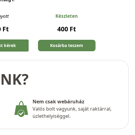
gyott
Készleten
0
Ft
400
Ft
st kérek
Kosárba teszem
UNK?
Nem csak webáruház
Valós bolt vagyunk, saját raktárral,
üzlethelyiséggel.