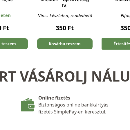
IV.
leten
Nincs készleten, rendelhető
Elfo
0
Ft
350
Ft
35
a teszem
Kosárba teszem
Értesíté
RT VÁSÁROLJ NÁL
Online fizetés
Biztonságos online bankkártyás
fizetés SimplePay-en keresztül.