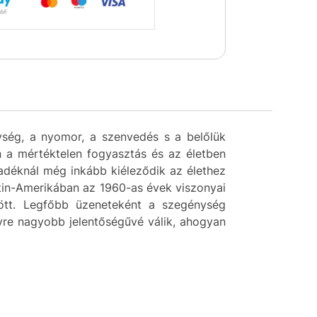
ység, a nyomor, a szenvedés s a belőlük
n a mértéktelen fogyasztás és az életben
adéknál még inkább kiéleződik az élethez
atin-Amerikában az 1960-as évek viszonyai
ődött. Legfőbb üzeneteként a szegénység
gyre nagyobb jelentőségűvé válik, ahogyan