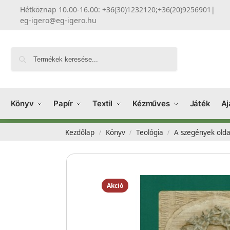
Hétköznap 10.00-16.00: +36(30)1232120;+36(20)9256901
|
eg-igero@eg-igero.hu
Keresés
Könyv
Papír
Textil
Kézműves
Játék
Aj
Kezdőlap
Könyv
Teológia
A szegények olda
/
/
/
Akció