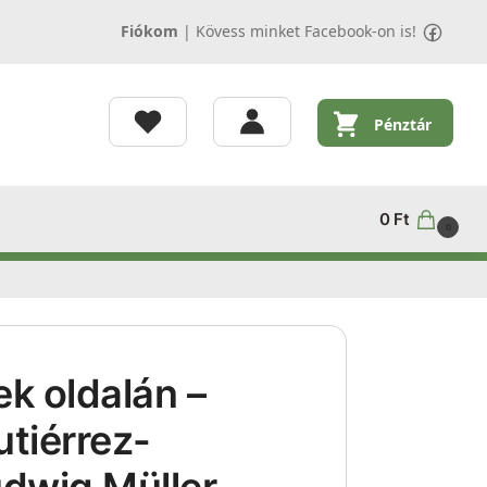
Fiókom
|
Kövess minket Facebook-on is!
Pénztár
0
Ft
0
k oldalán –
tiérrez-