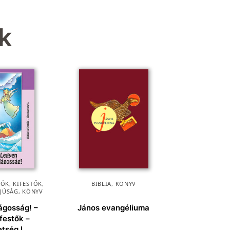
k
ÓK, KIFESTŐK
,
BIBLIA
,
KÖNYV
FJÚSÁG
,
KÖNYV
ágosság! –
János evangéliuma
ifestők –
tség I.