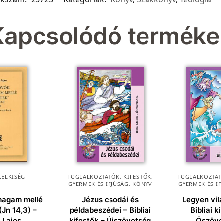
Kapcsolódó terméke
LELKISÉG
FOGLALKOZTATÓK, KIFESTŐK
,
FOGLALKOZTAT
GYERMEK ÉS IFJÚSÁG
,
KÖNYV
GYERMEK ÉS I
 magam mellé
Jézus csodái és
Legyen vil
(Jn 14,3) –
példabeszédei – Bibliai
Bibliai k
 Lajos
kifestők – Újszövetség
Ószöve