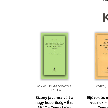
KÖNYV
,
LELKIGONDOZÁS
,
KÖNYV
,
LELKISÉG
Bizony javamra vált a
Eljövök és
nagy keserűség – Ézs
veszlek – 
38,17 – Tegez Lajos
Tegez