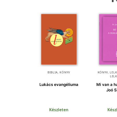
BIBLIA
,
KÖNYV
KÖNYV
,
LEL
LEL
Lukács evangéliuma
Mi van a h
Joó 
Készleten
Kész