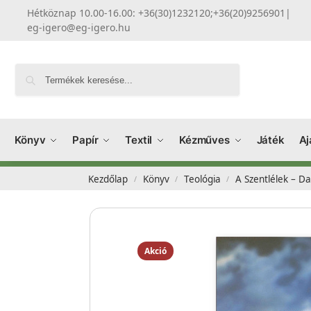
Hétköznap 10.00-16.00: +36(30)1232120;+36(20)9256901
|
eg-igero@eg-igero.hu
Keresés
Könyv
Papír
Textil
Kézműves
Játék
Aj
Kezdőlap
Könyv
Teológia
A Szentlélek – Da
/
/
/
Akció