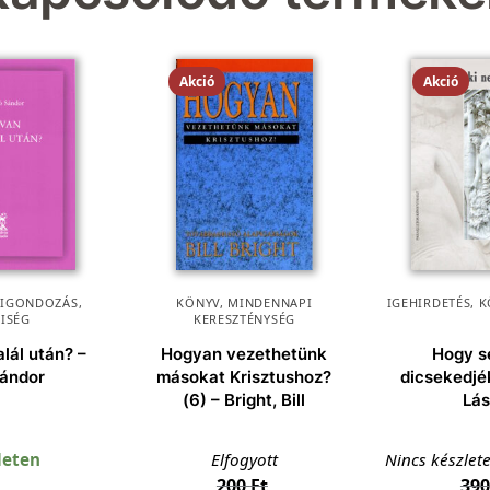
Akció
Akció
KIGONDOZÁS
,
KÖNYV
,
MINDENNAPI
IGEHIRDETÉS
,
K
KISÉG
KERESZTÉNYSÉG
alál után? –
Hogyan vezethetünk
Hogy s
Sándor
másokat Krisztushoz?
dicsekedjé
(6) – Bright, Bill
Lás
leten
Elfogyott
Nincs készlet
200
Ft
39