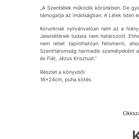
„A Szentlélek működik körünkben. De gyak
támogatja az imádságban. A Lélek Isten ere
Korunknak nyilvánvalóan nem az a hiányo
Jelenlétének tudata nem határozott. Ehhe
nem lehet tapinthatóan felismerni, ah
Szentháromság harmadik személyeként a »
és Fiát, Jézus Krisztust.”
Részlet a könyvből
16x24cm, puha kötés
Cikks