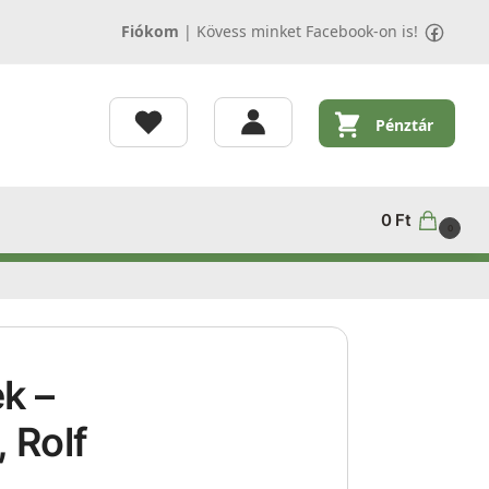
Fiókom
|
Kövess minket Facebook-on is!
Pénztár
0
Ft
0
k –
 Rolf