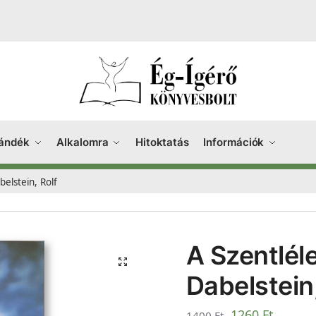
ándék
Alkalomra
Hitoktatás
Információk
belstein, Rolf
A Szentléle
Dabelstein,
1260
Ft
1400
Ft