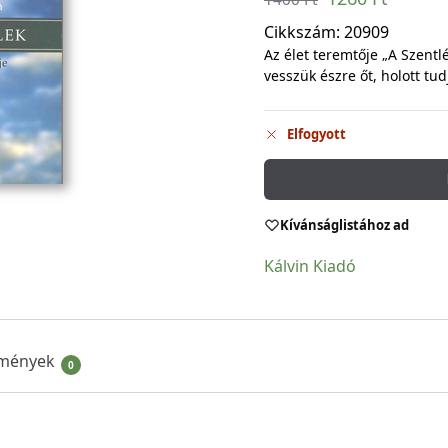
Cikkszám:
20909
Az élet teremtője „A Szent
vesszük észre őt, holott tu
Elfogyott
Kívánságlistához ad
Kálvin Kiadó
mények
0