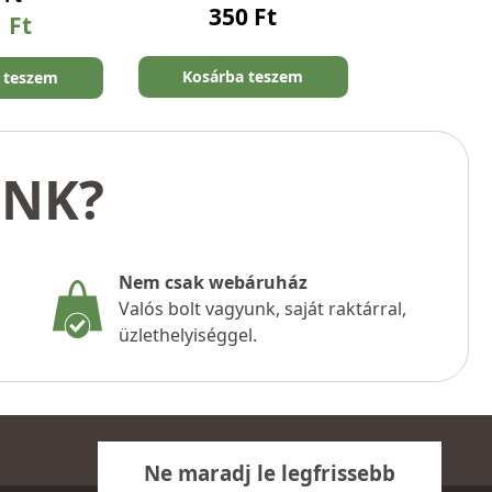
350
Ft
1
Ft
Kosárba teszem
 teszem
UNK?
Nem csak webáruház
Valós bolt vagyunk, saját raktárral,
üzlethelyiséggel.
Ne maradj le legfrissebb