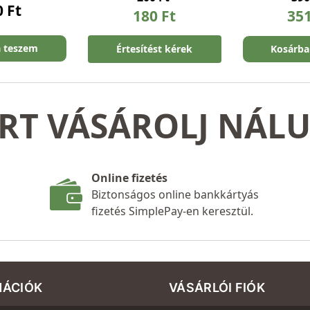
0
Ft
180
Ft
35
a teszem
Értesítést kérek
Kosárba
RT VÁSÁROLJ NÁL
Online fizetés
Biztonságos online bankkártyás
fizetés SimplePay-en keresztül.
MÁCIÓK
VÁSÁRLÓI FIÓK