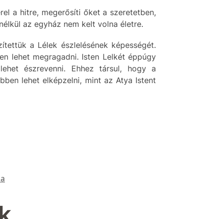
l a hitre, megerősíti őket a szeretetben,
 nélkül az egyház nem kelt volna életre.
ítettük a Lélek észlelésének képességét.
zen lehet megragadni. Isten Lelkét éppúgy
lehet észrevenni. Ehhez társul, hogy a
en lehet elképzelni, mint az Atya Istent
ia
k