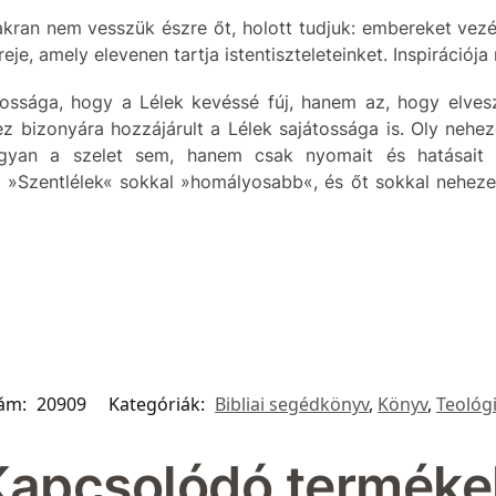
ran nem vesszük észre őt, holott tudjuk: embereket vezére
je, amely elevenen tartja istentiszteleteinket. Inspirációja
ssága, hogy a Lélek kevéssé fúj, hanem az, hogy elvesz
z bizonyára hozzájárult a Lélek sajátossága is. Oly nehe
ogyan a szelet sem, hanem csak nyomait és hatásait 
Szentlélek« sokkal »homályosabb«, és őt sokkal nehezebb
zám:
20909
Kategóriák:
Bibliai segédkönyv
,
Könyv
,
Teológ
Kapcsolódó terméke