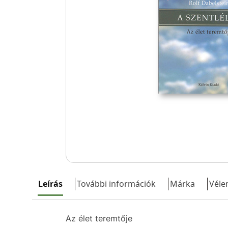
Leírás
További információk
Márka
Véle
Az élet teremtője