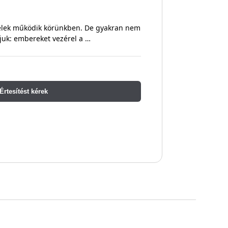
lélek működik körünkben. De gyakran nem
djuk: embereket vezérel a …
Értesítést kérek