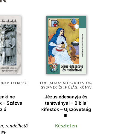
ÖNYV
,
LELKISÉG
FOGLALKOZTATÓK, KIFESTŐK
,
GYERMEK ÉS IFJÚSÁG
,
KÖNYV
enki ne
Jézus édesanyja és
k – Százvai
tanítványai – Bibliai
zló
kifestők – Újszövetség
III.
en, rendelhető
Készleten
0
Ft