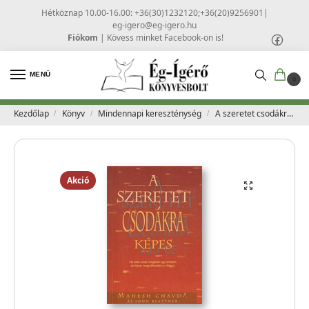
Hétköznap 10.00-16.00: +36(30)1232120;+36(20)9256901
|
eg-igero@eg-igero.hu
Fiókom
|
Kövess minket Facebook-on is!
MENÜ
0
Kezdőlap
Könyv
Mindennapi kereszténység
A szeretet csodákra képes – Chavda, Mahesh
/
/
/
Akció