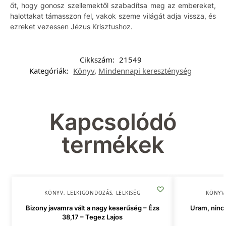
őt, hogy gonosz szellemektől szabadítsa meg az embereket,
halottakat támasszon fel, vakok szeme világát adja vissza, és
ezreket vezessen Jézus Krisztushoz.
Cikkszám:
21549
Kategóriák:
Könyv
,
Mindennapi kereszténység
Kapcsolódó
termékek
KÖNYV
,
LELKIGONDOZÁS
,
LELKISÉG
KÖNYV
Bizony javamra vált a nagy keserűség – Ézs
Uram, ninc
38,17 – Tegez Lajos