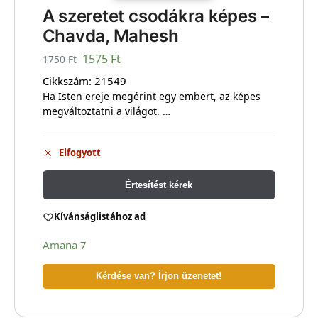
A szeretet csodákra képes –
Chavda, Mahesh
1575
Ft
1750
Ft
Cikkszám:
21549
Ha Isten ereje megérint egy embert, az képes
megváltoztatni a világot. …
Elfogyott
Értesítést kérek
Kívánságlistához ad
Amana 7
Kérdése van? Írjon üzenetet!