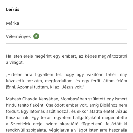
Leírás
Márka
Vélemények
0
Ha Isten ereje megérint egy embert, az képes megváltoztatni
a világot.
„Hirtelen arra figyeltem fel, hogy egy vakítóan fehér fény
közeledik hozzám, megfordultam, és egy férfit láttam felém
jönni. Azonnal tudtam, ki az, Jézus volt.”
Mahesh Chavda Kenyában, Mombasában született egy ismert
hindu tanító fiaként. Csalódott ember volt, amíg Bibliához nem
fordult. Egy látomás szólt hozzá, és ekkor átadta életét Jézus
Krisztusnak. Egy texasi egyetem hallgatójaként megérintette
a Szentlélek ereje. szinte akaratától függetlenül fejlődött ki
rendkívüli szolgálata. Végigjárva a világot Isten arra használja