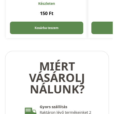
Készleten
150
Ft
Kosárba teszem
MIÉRT
VÁSÁROLJ
NÁLUNK?
Gyors szállítás
Raktáron lévő termékeinket 2