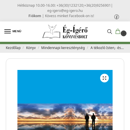
Hétköznap 10.00-16.00: +36(30)1232120;+36(20)9256901
|
eg-igero@eg-igero.hu
Fiókom
|
Kövess minket Facebook-on is!
MENÜ
0
Kezdőlap
Könyv
Mindennapi kereszténység
A tékozló Isten,- és két elveszett fia – Keller, Timothy
/
/
/