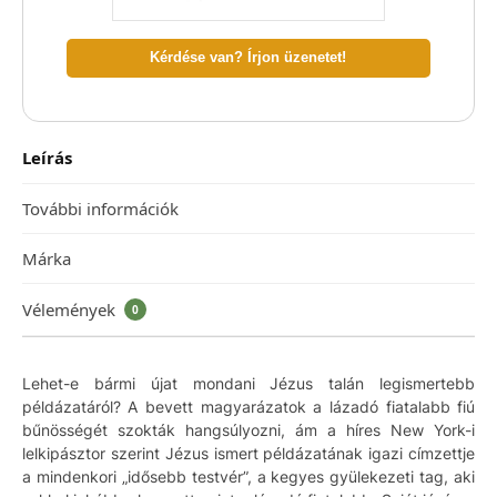
Kérdése van? Írjon üzenetet!
Leírás
További információk
Márka
Vélemények
0
Lehet-e bármi újat mondani Jézus talán legismertebb
példázatáról? A bevett magyarázatok a lázadó fiatalabb fiú
bűnösségét szokták hangsúlyozni, ám a híres New York-i
lelkipásztor szerint Jézus ismert példázatának igazi címzettje
a mindenkori „idősebb testvér”, a kegyes gyülekezeti tag, aki