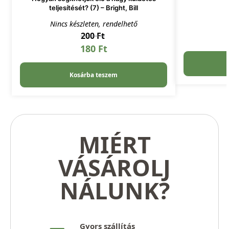
teljesítését? (7) – Bright, Bill
Nincs készleten, rendelhető
200
Ft
180
Ft
Kosárba teszem
MIÉRT
VÁSÁROLJ
NÁLUNK?
Gyors szállítás