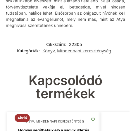
sokkal inkább elveszett, mint a lázadó fiatalabb. Saját jósága,
törvénytisztelete vakítja el, betegsége, mivel nincsen
tudatában, halálos lehet. Elsősorban az önigazult hívőnek kell
meghallania az evangéliumot, mely nem más, mint az Atya
meghívása szeretetének ünnepére.
Cikkszám:
22305
Kategóriák:
Könyv
,
Mindennapi kereszténység
Kapcsolódó
termékek
Akció
KÖNYV
,
MINDENNAPI KERESZTÉNYSÉG
Hogyan segíthetjük elő a nagy küldetés