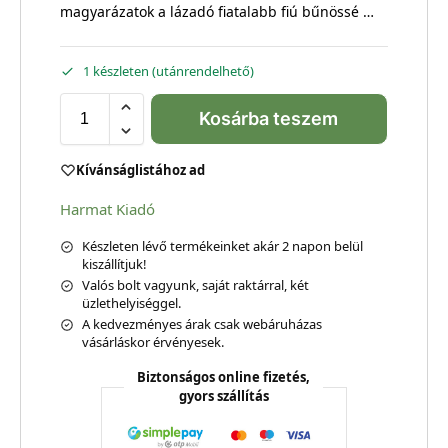
magyarázatok a lázadó fiatalabb fiú bűnössé …
1 készleten (utánrendelhető)
Kosárba teszem
Kívánságlistához ad
Harmat Kiadó
Készleten lévő termékeinket akár 2 napon belül
kiszállítjuk!
Valós bolt vagyunk, saját raktárral, két
üzlethelyiséggel.
A kedvezményes árak csak webáruházas
vásárláskor érvényesek.
Biztonságos online fizetés,
gyors szállítás