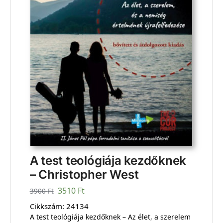
A test teológiája kezdőknek
– Christopher West
3510
Ft
3900
Ft
Cikkszám:
24134
A test teológiája kezdőknek – Az élet, a szerelem