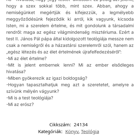
hogy a szex sokkal több, mint szex. Abban, ahogy a
nemiségünket megértjük és kifejezzük, a legmélyebb
meggyőződésünk fejeződik ki arról, kik vagyunk, kicsoda
Isten, mi a szerelem értelme, és mit gondolunk a társadalmi
rendről: maga az egész világmindenség misztériuma. Ezért a
test II. János Pál pápa által kidolgozott teológiája messze nem
csak a nemiségről és a házastársi szerelemről szól, hanem az
„egész létezés és az élet értelmének újrafelfedezéséről”:
-Mi az élet értelme?
-Mit is jelent embernek lenni? Mi az ember elsődleges
hivatása?
-Miben gyökerezik az igazi boldogság?
-Hogyan tapasztalhatjuk meg azt a szeretetet, amelyre a
szívünk mélyén vágyunk?
-Mi is a test teológiája?
-Mi az erósz?
Cikkszám:
24134
Kategóriák:
Könyv
,
Teológia