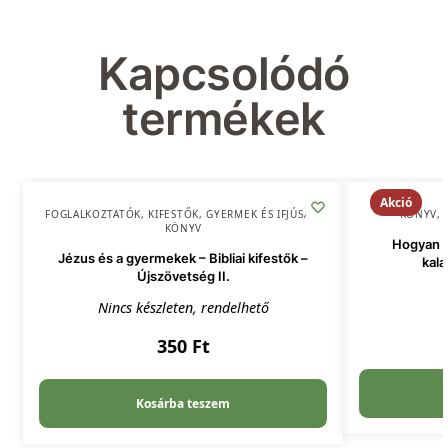
Kapcsolódó
termékek
Akció
FOGLALKOZTATÓK, KIFESTŐK
,
GYERMEK ÉS IFJÚSÁG
,
KÖNYV
,
KÖNYV
Hogyan t
Jézus és a gyermekek – Bibliai kifestők –
kala
Újszövetség II.
Nincs készleten, rendelhető
350
Ft
Kosárba teszem