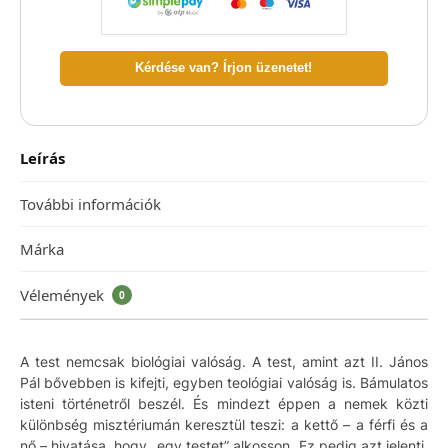
Kérdése van? Írjon üzenetet!
Leírás
További információk
Márka
Vélemények
0
A test nemcsak biológiai valóság. A test, amint azt II. János
Pál bővebben is kifejti, egyben teológiai valóság is. Bámulatos
isteni történetről beszél. És mindezt éppen a nemek közti
különbség misztériumán keresztül teszi: a kettő – a férfi és a
nő – hivatása, hogy „egy testet” alkosson. Ez pedig azt jelenti,