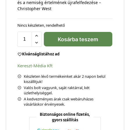
és a nemiség értelmének újrafelfedezése –
Christopher West
Nincs készleten, rendelhető
Kosárba teszem
Kívánságlistához ad
Kereszt-Média Kft
Készleten lévő termékeinket akár 2 napon belül
kiszállítjuk!
Valós bolt vagyunk, saját raktárral, két
üzlethelyiséggel.
A kedvezményes árak csak webáruházas
vásárláskor érvényesek.
Biztonságos online fizetés,
gyors szállítás