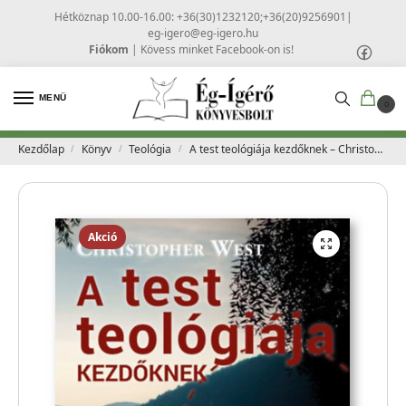
Hétköznap 10.00-16.00: +36(30)1232120;+36(20)9256901
|
eg-igero@eg-igero.hu
Fiókom
|
Kövess minket Facebook-on is!
MENÜ
0
Kezdőlap
Könyv
Teológia
A test teológiája kezdőknek – Christopher West
/
/
/
Akció