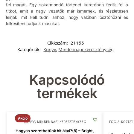
fel magát. Egy sokatmondó történet keretében fedik fel a
titkot, amit a nagy vezetők már ismernek, és részletesen
leírják, mit kell tudni ahhoz, hogy valóban ösztönözni és
lelkesíteni tudjunk másokat.
Cikkszám:
21155
Kategóriák:
Könyv
,
Mindennapi kereszténység
Kapcsolódó
termékek
Akció
KÖNYV
,
MINDENNAPI KERESZTÉNYSÉG
FOGLALKOZTAT
Hogyan szerethetünk hit által?(8) – Bright,