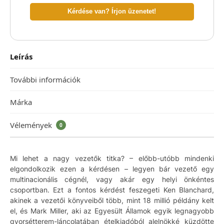
Kérdése van? Írjon üzenetet!
Leírás
További információk
Márka
Vélemények
0
Mi lehet a nagy vezetők titka? – előbb-utóbb mindenki
elgondolkozik ezen a kérdésen – legyen bár vezető egy
multinacionális cégnél, vagy akár egy helyi önkéntes
csoportban. Ezt a fontos kérdést feszegeti Ken Blanchard,
akinek a vezetői könyveiből több, mint 18 millió példány kelt
el, és Mark Miller, aki az Egyesült Államok egyik legnagyobb
gyorsétterem-láncolatában ételkiadóból alelnökké küzdötte