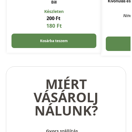
Kivonulás és 
Bill
Készleten
Ninc
200
Ft
180
Ft
Kosárba teszem
MIÉRT
VÁSÁROLJ
NÁLUNK?
Gyors szállítás