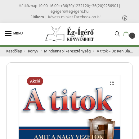
Hétköznap 10.00-16.00: +36(30)1232120;+36(20)9256901
|
eg-igero@eg-igero.hu
Fiókom
|
Kövess minket Facebook-on is!
MENÜ
0
Kezdőlap
Könyv
Mindennapi kereszténység
A titok – Dr. Ken Blanchard, Mark Miller
/
/
/
Akció