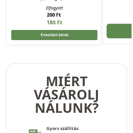
Elfogyott
200
Ft
180
Ft
Értesítést kérek
MIÉRT
VÁSÁROLJ
NÁLUNK?
Gyors szállítás