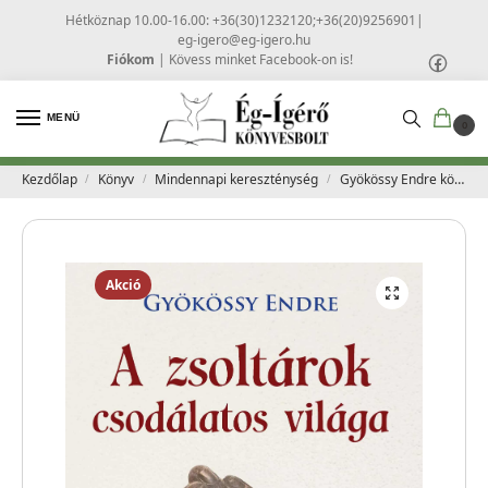
Hétköznap 10.00-16.00: +36(30)1232120;+36(20)9256901
|
eg-igero@eg-igero.hu
Fiókom
|
Kövess minket Facebook-on is!
MENÜ
0
Kezdőlap
Könyv
Mindennapi kereszténység
Gyökössy Endre könyvek
/
/
/
Akció