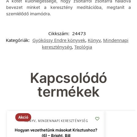
A kötet különlegessége, hogy zsoltárról zsoltárra haladva
bevezet minket a keresztény meditációba, megtanít a
szemlélődő imamódra.
Cikkszám:
24473
Kategóriák:
Gyökössy Endre könyvek
,
Könyv
,
Mindennapi
kereszténység
,
Teológia
Kapcsolódó
termékek
Akció
KÖNYV
,
MINDENNAPI KERESZTÉNYSÉG
Hogyan vezethetünk másokat Krisztushoz?
(6) – Bright, Bill