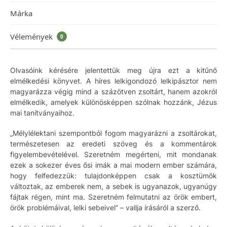
Márka
Vélemények
0
Olvasóink kérésére jelentettük meg újra ezt a kitűnő
elmélkedési könyvet. A híres lelkigondozó lelkipásztor nem
magyarázza végig mind a százötven zsoltárt, hanem azokról
elmélkedik, amelyek különösképpen szólnak hozzánk, Jézus
mai tanítványaihoz.
„Mélylélektani szempontból fogom magyarázni a zsoltárokat,
természetesen az eredeti szöveg és a kommentárok
figyelembevételével. Szeretném megérteni, mit mondanak
ezek a sokezer éves ősi imák a mai modern ember számára,
hogy felfedezzük: tulajdonképpen csak a kosztümök
változtak, az emberek nem, a sebek is ugyanazok, ugyanúgy
fájtak régen, mint ma. Szeretném felmutatni az örök embert,
örök problémáival, lelki sebeivel” – vallja írásáról a szerző.