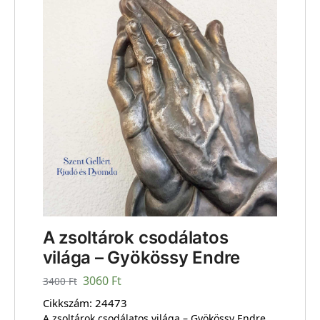
A zsoltárok csodálatos
világa – Gyökössy Endre
3060
Ft
3400
Ft
Cikkszám:
24473
A zsoltárok csodálatos világa – Gyökössy Endre