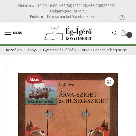
Hétköznap 10.00-16.00: +36(30)1232120;+36(20)9256901
|
eg-igero@eg-igero.hu
Fiókom
|
Kövess minket Facebook-on is!
MENÜ
0
Kezdőlap
Könyv
Gyermek és ifjúság
Árva-sziget és hűség-sziget – Gaál Éva
/
/
/
Akció