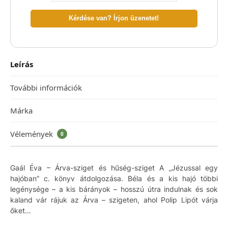
Kérdése van? Írjon üzenetet!
Leírás
További információk
Márka
Vélemények
0
Gaál Éva – Árva-sziget és hűség-sziget A „Jézussal egy
hajóban” c. könyv átdolgozása. Béla és a kis hajó többi
legénysége – a kis bárányok – hosszú útra indulnak és sok
kaland vár rájuk az Árva – szigeten, ahol Polip Lipót várja
őket…