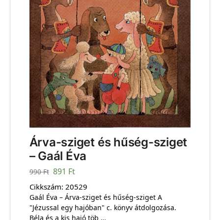
Árva-sziget és hűség-sziget
– Gaál Éva
891
Ft
990
Ft
Cikkszám:
20529
Gaál Éva – Árva-sziget és hűség-sziget A
"Jézussal egy hajóban" c. könyv átdolgozása.
Béla és a kis hajó töb …