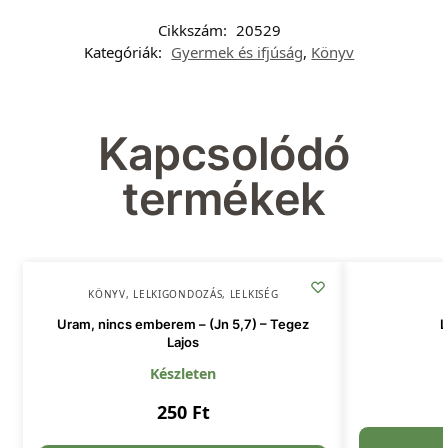
Cikkszám:
20529
Kategóriák:
Gyermek és ifjúság
,
Könyv
Kapcsolódó
termékek
KÖNYV
,
LELKIGONDOZÁS
,
LELKISÉG
Uram, nincs emberem – (Jn 5,7) – Tegez
L
Lajos
Készleten
250
Ft