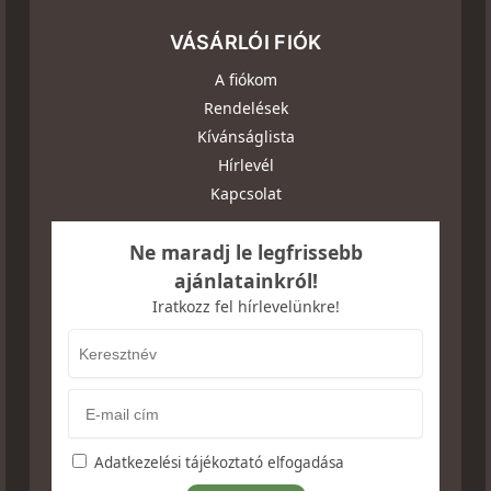
VÁSÁRLÓI FIÓK
A fiókom
Rendelések
Kívánságlista
Hírlevél
Kapcsolat
Ne maradj le legfrissebb
ajánlatainkról!
Iratkozz fel hírlevelünkre!
Adatkezelési tájékoztató elfogadása