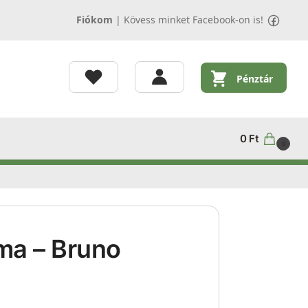
Fiókom
|
Kövess minket Facebook-on is!
Pénztár
0
Ft
0
ma – Bruno