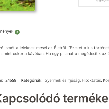
mények
0
ő ismét a léleknek mesél az Életről. “Ezeket a kis történe
, mint cukor a kávéban. Ha egy pillanatra megédesítik az él
m:
24558
Kategóriák:
Gyermek és ifjúság
,
Hitoktatás
,
Kö
Kapcsolódó terméke