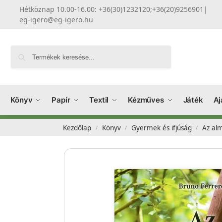
Hétköznap 10.00-16.00: +36(30)1232120;+36(20)9256901
|
eg-igero@eg-igero.hu
Keresés
Könyv
Papír
Textil
Kézműves
Játék
Aj
Kezdőlap
Könyv
Gyermek és ifjúság
Az al
/
/
/