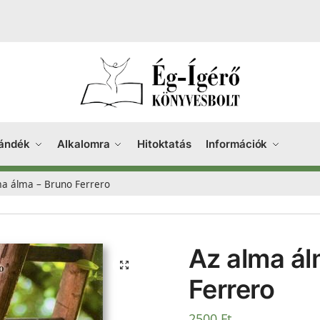
ándék
Alkalomra
Hitoktatás
Információk
ma álma – Bruno Ferrero
Az alma ál
Ferrero
2500
Ft