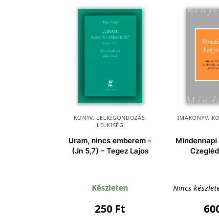
KÖNYV
,
LELKIGONDOZÁS
,
IMAKÖNYV
,
K
LELKISÉG
Uram, nincs emberem –
Mindennapi
(Jn 5,7) – Tegez Lajos
Czegléd
Készleten
Nincs készlet
250
Ft
60