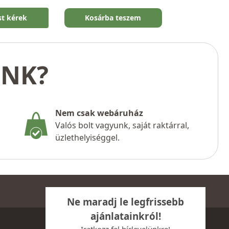
st kérek
Kosárba teszem
UNK?
Nem csak webáruház
Valós bolt vagyunk, saját raktárral,
üzlethelyiséggel.
Ne maradj le legfrissebb
ajánlatainkról!