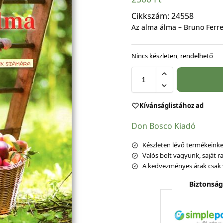
Cikkszám:
24558
Az alma álma – Bruno Ferr
Nincs készleten, rendelhető
Kívánságlistához ad
Don Bosco Kiadó
Készleten lévő termékeinket
Valós bolt vagyunk, saját ra
A kedvezményes árak csak 
Biztonság