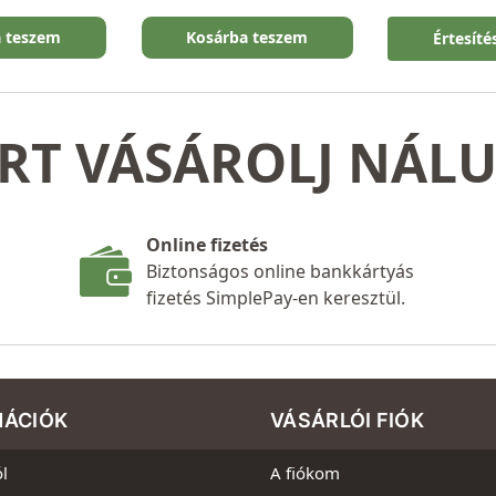
a teszem
Kosárba teszem
Értesíté
RT VÁSÁROLJ NÁL
Online fizetés
Biztonságos online bankkártyás
fizetés SimplePay-en keresztül.
MÁCIÓK
VÁSÁRLÓI FIÓK
l
A fiókom