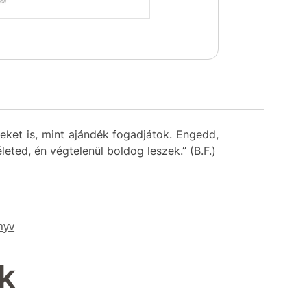
teket is, mint ajándék fogadjátok. Engedd,
eted, én végtelenül boldog leszek.” (B.F.)
nyv
k