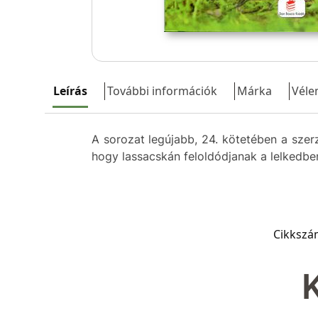
Leírás
További információk
Márka
Véle
A sorozat legújabb, 24. kötetében a szerz
hogy lassacskán feloldódjanak a lelkedben
Cikkszá