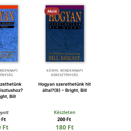
Akció
NDENNAPI
KÖNYV
,
MINDENNAPI
TÉNYSÉG
KERESZTÉNYSÉG
zethetünk
Hogyan szerethetünk hit
isztushoz?
által?(8) – Bright, Bill
ght, Bill
gyott
Készleten
0
Ft
200
Ft
0
Ft
180
Ft