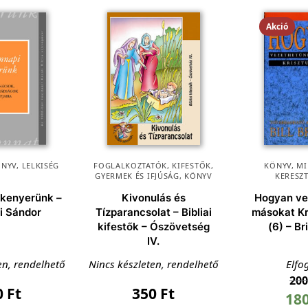
Akció
ÖNYV
,
LELKISÉG
FOGLALKOZTATÓK, KIFESTŐK
,
KÖNYV
,
MI
GYERMEK ÉS IFJÚSÁG
,
KÖNYV
KERESZ
 kenyerünk –
Kivonulás és
Hogyan ve
i Sándor
Tízparancsolat – Bibliai
másokat Kr
kifestők – Ószövetség
(6) – Bri
IV.
en, rendelhető
Nincs készleten, rendelhető
Elfo
20
0
Ft
350
Ft
18