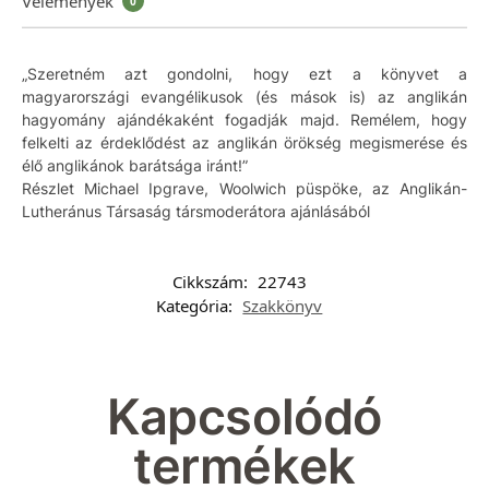
Vélemények
0
„Szeretném azt gondolni, hogy ezt a könyvet a
magyarországi evangélikusok (és mások is) az anglikán
hagyomány ajándékaként fogadják majd. Remélem, hogy
felkelti az érdeklődést az anglikán örökség megismerése és
élő anglikánok barátsága iránt!”
Részlet Michael Ipgrave, Woolwich püspöke, az Anglikán-
Lutheránus Társaság társmoderátora ajánlásából
Cikkszám:
22743
Kategória:
Szakkönyv
Kapcsolódó
termékek