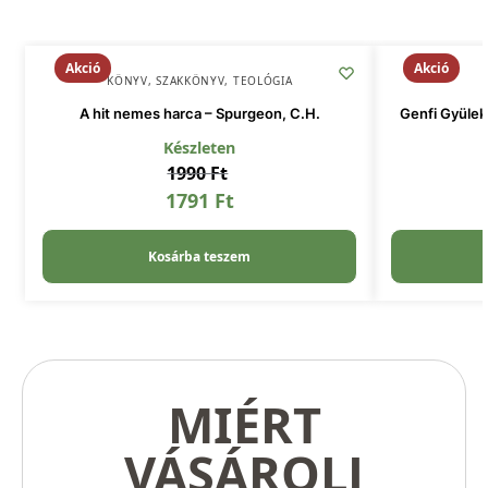
Akció
Akció
KÖNYV
,
SZAKKÖNYV
,
TEOLÓGIA
A hit nemes harca – Spurgeon, C.H.
Genfi Gyülek
Készleten
1990
Ft
1791
Ft
Kosárba teszem
MIÉRT
VÁSÁROLJ