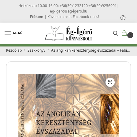
Hétköznap 10.00-16.00: +36(30)1232120;+36(20)9256901
|
eg-igero@eg-igero.hu
Fiókom
|
Kövess minket Facebook-on is!
MENÜ
0
Kezdőlap
Szakkönyv
Az anglikán kereszténység évszázadai – Fabiny Tibor és Faludy Alexander szerk.
/
/