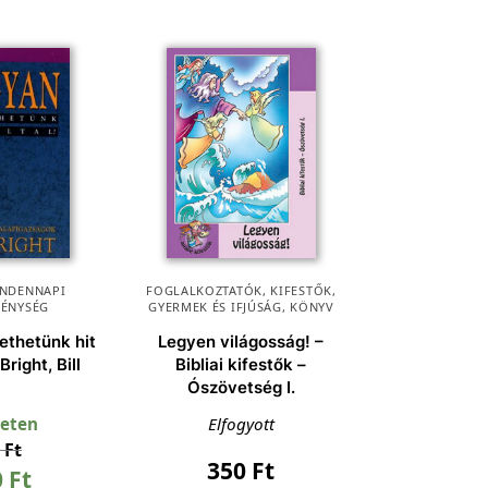
NDENNAPI
FOGLALKOZTATÓK, KIFESTŐK
,
TÉNYSÉG
GYERMEK ÉS IFJÚSÁG
,
KÖNYV
ethetünk hit
Legyen világosság! –
Bright, Bill
Bibliai kifestők –
Ószövetség I.
leten
Elfogyott
0
Ft
350
Ft
0
Ft