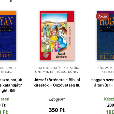
Akció
INDENNAPI
FOGLALKOZTATÓK, KIFESTŐK
,
KÖNYV
,
MI
TÉNYSÉG
GYERMEK ÉS IFJÚSÁG
,
KÖNYV
KERESZ
asztalhatjuk
József története – Bibliai
Hogyan szer
s kalandját?
kifestők – Ószövetség III.
által?(8) – 
ight, Bill
leten
Elfogyott
Kész
0
Ft
20
350
Ft
0
Ft
18