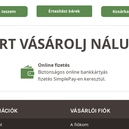
Értesítést kérek
a teszem
Kosárba
RT VÁSÁROLJ NÁL
Online fizetés
Biztonságos online bankkártyás
fizetés SimplePay-en keresztül.
MÁCIÓK
VÁSÁRLÓI FIÓK
l
A fiókom