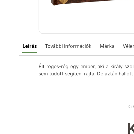
Leírás
További információk
Márka
Véle
Élt réges-rég egy ember, aki a király szo
sem tudott segíteni rajta. De aztán hallot
Ci