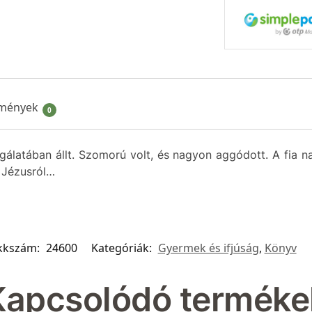
mények
0
lgálatában állt. Szomorú volt, és nagyon aggódott. A fia 
t Jézusról…
kkszám:
24600
Kategóriák:
Gyermek és ifjúság
,
Könyv
Kapcsolódó terméke