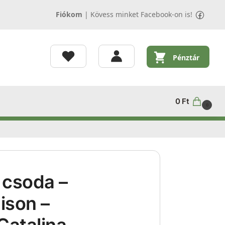
Fiókom
|
Kövess minket Facebook-on is!
Pénztár
0
Ft
0
 csoda –
lison –