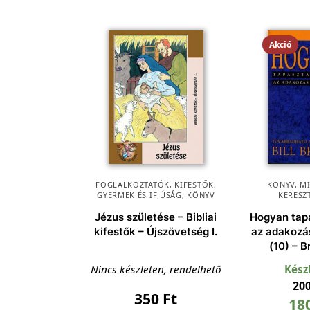
Akció
FOGLALKOZTATÓK, KIFESTŐK
,
KÖNYV
,
M
GYERMEK ÉS IFJÚSÁG
,
KÖNYV
KERESZ
Jézus születése – Bibliai
Hogyan tap
kifestők – Újszövetség I.
az adakozá
(10) – Br
Nincs készleten, rendelhető
Kész
20
350
Ft
18