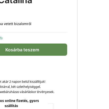
Catalina
ba vetett bizalomról
ő)
Kosárba teszem
 akár 2 napon belül kiszállítjuk!
ktárral, két üzlethelyiséggel.
webáruházas vásárláskor érvényesek.
os online fizetés, gyors
szállítás