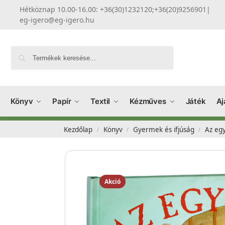
Hétköznap 10.00-16.00: +36(30)1232120;+36(20)9256901
|
eg-igero@eg-igero.hu
Keresés
Könyv
Papír
Textil
Kézműves
Játék
Aj
Kezdőlap
Könyv
Gyermek és ifjúság
Az egy
/
/
/
Akció