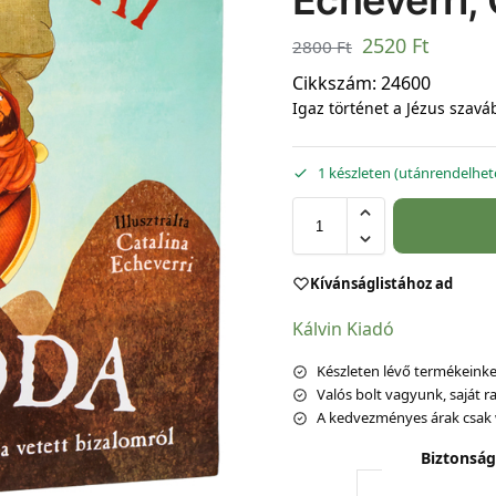
Echeverri, 
2520
Ft
2800
Ft
Cikkszám:
24600
Igaz történet a Jézus szavá
1 készleten (utánrendelhet
Kívánságlistához ad
Kálvin Kiadó
Készleten lévő termékeinket
Valós bolt vagyunk, saját ra
A kedvezményes árak csak 
Biztonság