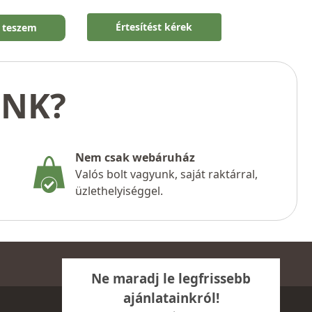
Értesítést kérek
 teszem
UNK?
Nem csak webáruház
Valós bolt vagyunk, saját raktárral,
üzlethelyiséggel.
Ne maradj le legfrissebb
ajánlatainkról!