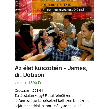
Az élet küszöbén – James,
dr. Dobson
1890
Ft
2100
Ft
Cikkszám:
20341
Tanácstalan vagy? Fiatal felnőttként
létfontosságú kérdésekkel kell szembenézned
saját magaddal, a tanulmányiaddal, a há …