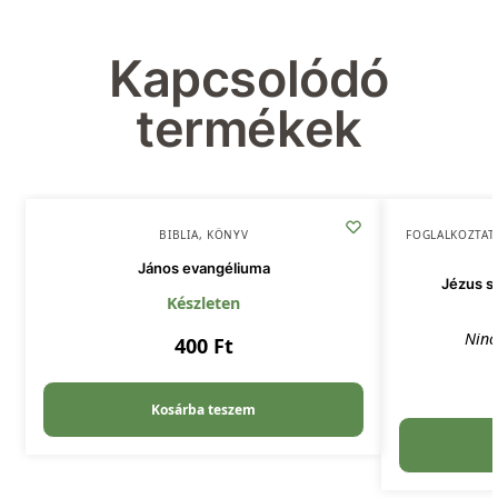
Kapcsolódó
termékek
BIBLIA
,
KÖNYV
FOGLALKOZTAT
János evangéliuma
Jézus sz
Készleten
Ninc
400
Ft
Kosárba teszem