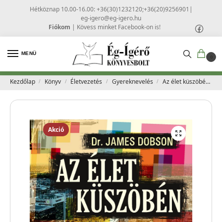
Hétköznap 10.00-16.00: +36(30)1232120;+36(20)9256901
|
eg-igero@eg-igero.hu
Fiókom
|
Kövess minket Facebook-on is!
MENÜ
0
Kezdőlap
Könyv
Életvezetés
Gyereknevelés
Az élet küszöbén – James, dr. Dobson
/
/
/
/
Akció