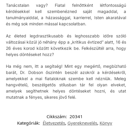
Tanácstalan vagy? Fiatal felnőttként létfontosságú
kérdésekkel kell szembenézned saját magaddal, a
tanulmányaiddal, a házassággal, karrierrel, Isten akaratával
és még sok minden mással kapcsolatban.
Az életed legdrasztikusabb és leghosszabb időre szóló
változásai közül jó néhány épp a „kritikus évtized” alatt, 16 és
26 éves korod között következik be. Felkészültél arra, hogy
helyes döntéseket hozz?
Ha még nem, itt a segítség! Mint egy megértő, megbízható
barát, Dr. Dobson őszintén beszél azokról a kérdésekről,
amelyekkel a mai fiataloknak szembe kell nézniük. Meleg
hangvételű, beszélgetős stílusban tár fel olyan elveket,
amelyek segíthetnek helyes döntéseket hozni, és utat
mutatnak a fényes, sikeres jövő felé.
Cikkszám:
20341
Kategóriák:
Életvezetés
,
Gyereknevelés
,
Könyv