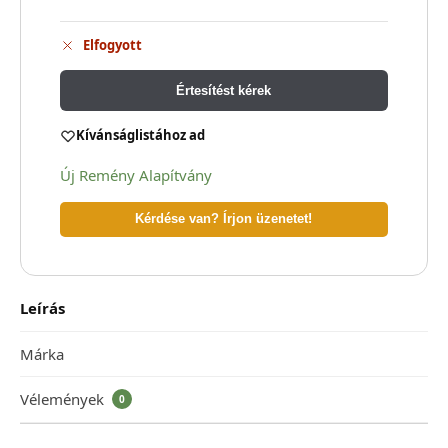
Elfogyott
Értesítést kérek
Kívánságlistához ad
Új Remény Alapítvány
Kérdése van? Írjon üzenetet!
Leírás
Márka
Vélemények
0