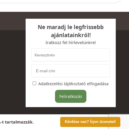
Ne maradj le legfrissebb
ajánlatainkról!
Iratkozz fel hírlevelünkre!
Adatkezelési tájékoztató elfogadása
A-t tartalmazzák.
Kérdése van? Írjon üzenetet!