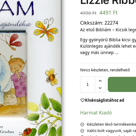
Lizzie Rib
4491
Ft
4990
Ft
Cikkszám:
22274
Az első Bibliám – Kicsik le
Egy gyönyörű Biblia kicsi 
Különleges ajándék lehet e
vagy más ünnep …
Nincs készleten, rendelhető
Kívánságlistához ad
Harmat Kiadó
Készleten lévő termékeinket
Valós bolt vagyunk, saját ra