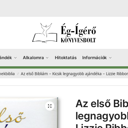
ándék
Alkalomra
Hitoktatás
Információk
ekbiblia
Az első Bibliám – Kicsik legnagyobb ajándéka – Lizzie Ribbo
/
Az első Bib
legnagyob