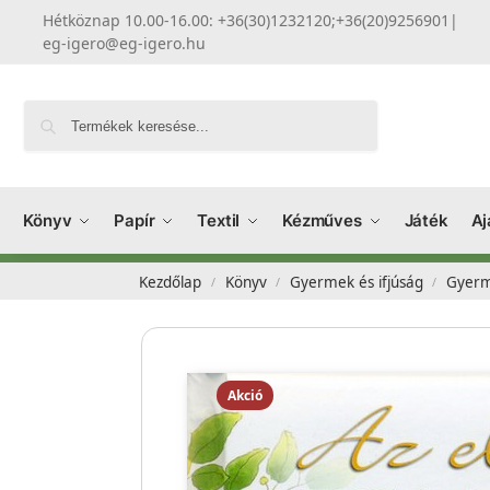
Hétköznap 10.00-16.00: +36(30)1232120;+36(20)9256901
|
eg-igero@eg-igero.hu
Keresés
Könyv
Papír
Textil
Kézműves
Játék
Aj
Kezdőlap
Könyv
Gyermek és ifjúság
Gyerm
/
/
/
Akció