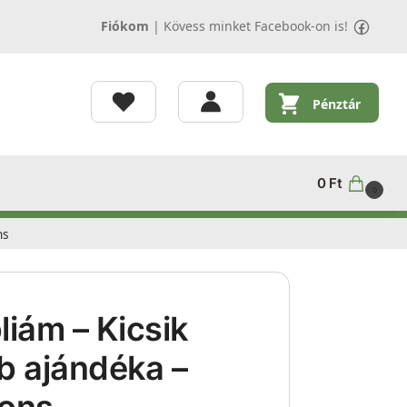
Fiókom
|
Kövess minket Facebook-on is!
Pénztár
0
Ft
0
ns
liám – Kicsik
b ajándéka –