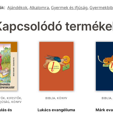
ák:
Ajándékok
,
Alkalomra
,
Gyermek és ifjúság
,
Gyermekbib
Kapcsolódó terméke
ÓK, KIFESTŐK
,
BIBLIA
,
KÖNYV
BIBLIA
FJÚSÁG
,
KÖNYV
ulás és
Lukács evangéliuma
Márk eva