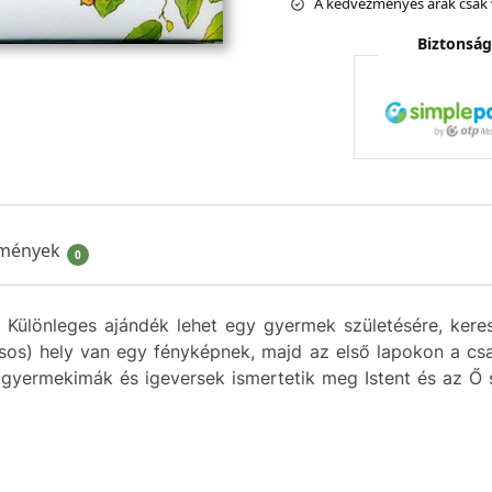
A kedvezményes árak csak 
Biztonság
mények
0
 Különleges ajándék lehet egy gyermek születésére, kere
sos) hely van egy fényképnek, majd az első lapokon a csal
 gyermekimák és igeversek ismertetik meg Istent és az Ő s