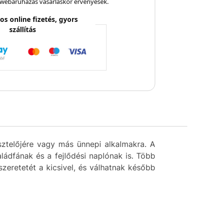
webáruházas vásárláskor érvényesek.
os online fizetés, gyors
szállítás
sztelőjére vagy más ünnepi alkalmakra. A
ádfának és a fejlődési naplónak is. Több
zeretetét a kicsivel, és válhatnak később