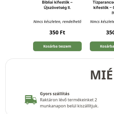
Bibliai kifestők –
Tízparancso
Újszövetség II.
kifestők –
I
Nincs készleten, rendelhető
Nincs készlet
350
Ft
35
Kosárba teszem
Kosárb
MIÉ
Gyors szállítás
Raktáron lévő termékeinket 2
munkanapon belül kiszállítjuk.