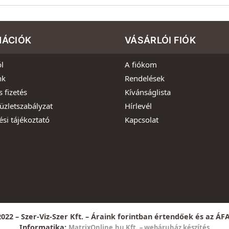
MÁCIÓK
VÁSÁRLÓI FIÓK
l
A fiókom
nk
Rendelések
s fizetés
Kívánságlista
üzletszabályzat
Hírlevél
ési tájékoztató
Kapcsolat
022 – Szer-Viz-Szer Kft. – Áraink forintban értendőek és az ÁF
Informatika:
MatrixOnline.hu Kft. – webáruház készítés