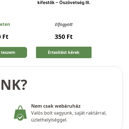
kifestők – Ószövetség III.
leten
Elfogyott
0
Ft
350
Ft
 teszem
Értesítést kérek
UNK?
Nem csak webáruház
Valós bolt vagyunk, saját raktárral,
üzlethelyiséggel.