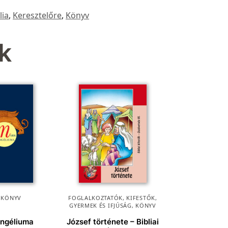
lia
,
Keresztelőre
,
Könyv
k
,
KÖNYV
FOGLALKOZTATÓK, KIFESTŐK
,
GYERMEK ÉS IFJÚSÁG
,
KÖNYV
ngéliuma
József története – Bibliai