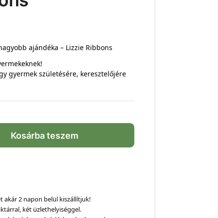
bons
gnagyobb ajándéka – Lizzie Ribbons
gyermekeknek!
gy gyermek születésére, keresztelőjére
Kosárba teszem
 akár 2 napon belül kiszállítjuk!
ktárral, két üzlethelyiséggel.