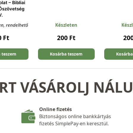
lat – Bibliai
 Ószövetség
V.
en, rendelhető
Készleten
Kész
0
Ft
200
Ft
20
a teszem
Kosárba teszem
Kosárba
RT VÁSÁROLJ NÁL
Online fizetés
Biztonságos online bankkártyás
fizetés SimplePay-en keresztül.