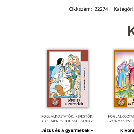
Cikkszám:
22274
Kategóri
FOGLALKOZTATÓK, KIFESTŐK
,
FOGLALKOZTAT
GYERMEK ÉS IFJÚSÁG
,
KÖNYV
GYERMEK ÉS I
Jézus és a gyermekek –
Kivon