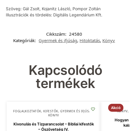
Szöveg: Gál Zsolt, Kojanitz László, Pompor Zoltán
Illusztrációk és tördelés: Digitális Legendárium Kft.
Cikkszám:
24580
Kategóriák:
Gyermek és ifjúság
,
Hitoktatás
,
Könyv
Kapcsolódó
termékek
Akció
FOGLALKOZTATÓK, KIFESTŐK
,
GYERMEK ÉS IFJÚSÁG
,
KÖNYV
,
KÖNYV
Hogyan t
Kivonulás és Tízparancsolat – Bibliai kifestők
kala
– Ószövetség IV.