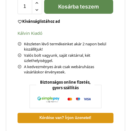
Kosárba teszem
Kívánságlistához ad
Kálvin Kiadó
Készleten lévő termékeinket akár 2 napon belül
kiszállítjuk!
Valós bolt vagyunk, saját raktárral, két
üzlethelyiséggel.
A kedvezményes árak csak webáruházas
vásárláskor érvényesek.
Biztonságos online fizetés,
gyors szállítás
Kérdése van? Írjon üzenetet!