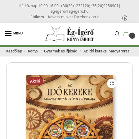
Hétköznap 10.00-16.00: +36(30)1232120;+36(20)9256901
|
eg-igero@eg-igero.hu
Fiókom
|
Kövess minket Facebook-on is!
MENÜ
0
Kezdőlap
Könyv
Gyermek és ifjúság
Az idő kereke. Magyarország képes krónikája
/
/
/
Akció