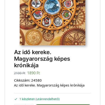
Az idő kereke.
Magyarország képes
krónikája
1890
Ft
2100
Ft
Cikkszám:
24580
Az idő kereke. Magyarország képes krónikája
1 készleten (utánrendelhető)