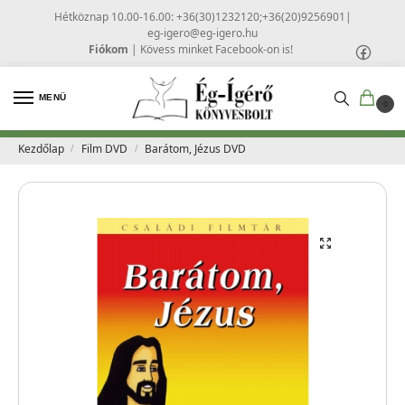
Hétköznap 10.00-16.00: +36(30)1232120;+36(20)9256901
|
eg-igero@eg-igero.hu
Fiókom
|
Kövess minket Facebook-on is!
MENÜ
0
Kezdőlap
Film DVD
Barátom, Jézus DVD
/
/