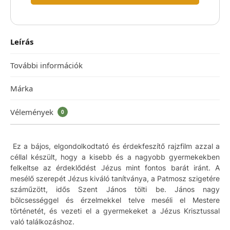
Leírás
További információk
Márka
Vélemények
0
Ez a bájos, elgondolkodtató és érdekfeszítő rajzfilm azzal a
céllal készült, hogy a kisebb és a nagyobb gyermekekben
felkeltse az érdeklődést Jézus mint fontos barát iránt. A
mesélő szerepét Jézus kiváló tanítványa, a Patmosz szigetére
száműzött, idős Szent János tölti be. János nagy
bölcsességgel és érzelmekkel telve meséli el Mestere
történetét, és vezeti el a gyermekeket a Jézus Krisztussal
való találkozáshoz.