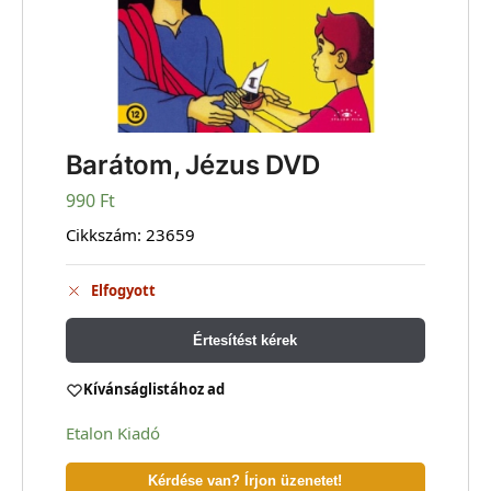
Barátom, Jézus DVD
990
Ft
Cikkszám:
23659
Elfogyott
Értesítést kérek
Kívánságlistához ad
Etalon Kiadó
Kérdése van? Írjon üzenetet!