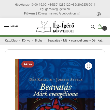
Hétköznap 10.00-16.00: +36(30)1232120;+36(20)9256901
|
eg-igero@eg-igero.hu
Fiókom
|
Kövess minket Facebook-on is!
MENÜ
0
Kezdőlap
Könyv
Biblia
Beavatás – Márk evangéliuma – Dér Katalin, Jorsits Attila
/
/
/
Akció