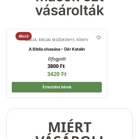
vásárolták
Akció
BIBLIA
,
BIBLIAI SEGÉDKÖNYV
,
KÖNYV
A Biblia olvasása – Dér Katalin
Elfogyott
3800
Ft
3420
Ft
Értesítést kérek
MIÉRT