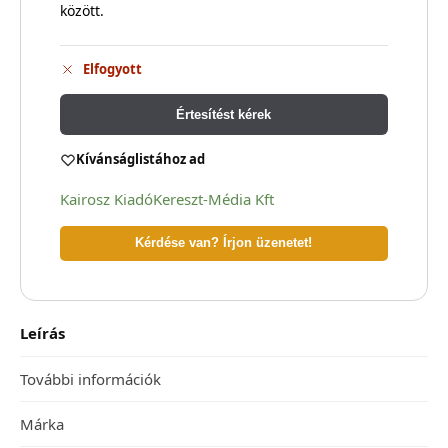
között.
Elfogyott
Értesítést kérek
Kívánságlistához ad
Kairosz Kiadó
Kereszt-Média Kft
Kérdése van? Írjon üzenetet!
Leírás
További információk
Márka