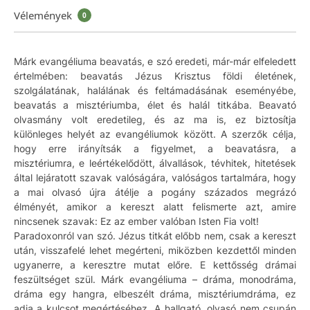
Vélemények
0
Márk evangéliuma beavatás, e szó eredeti, már-már elfeledett
értelmében: beavatás Jézus Krisztus földi életének,
szolgálatának, halálának és feltámadásának eseményébe,
beavatás a misztériumba, élet és halál titkába. Beavató
olvasmány volt eredetileg, és az ma is, ez biztosítja
különleges helyét az evangéliumok között. A szerzők célja,
hogy erre irányítsák a figyelmet, a beavatásra, a
misztériumra, e leértékelődött, álvallások, tévhitek, hitetések
által lejáratott szavak valóságára, valóságos tartalmára, hogy
a mai olvasó újra átélje a pogány százados megrázó
élményét, amikor a kereszt alatt felismerte azt, amire
nincsenek szavak: Ez az ember valóban Isten Fia volt!
Paradoxonról van szó. Jézus titkát előbb nem, csak a kereszt
után, visszafelé lehet megérteni, miközben kezdettől minden
ugyanerre, a keresztre mutat előre. E kettősség drámai
feszültséget szül. Márk evangéliuma – dráma, monodráma,
dráma egy hangra, elbeszélt dráma, misztériumdráma, ez
adja a kulcsot megértéséhez. A hallgató, olvasó nem csupán