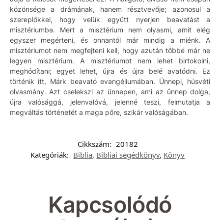
közönsége a drámának, hanem résztvevője; azonosul a
szereplőkkel, hogy velük együtt nyerjen beavatást a
misztériumba. Mert a misztérium nem olyasmi, amit elég
egyszer megérteni, és onnantól már mindig a miénk. A
misztériumot nem megfejteni kell, hogy azután többé már ne
legyen misztérium. A misztériumot nem lehet birtokolni,
meghódítani; egyet lehet, újra és újra belé avatódni. Ez
történik itt, Márk beavató evangéliumában. Ünnepi, húsvéti
olvasmány. Azt cselekszi az ünnepen, ami az ünnep dolga,
újra valósággá, jelenvalóvá, jelenné teszi, felmutatja a
megváltás történetét a maga pőre, szikár valóságában.
Cikkszám:
20182
Kategóriák:
Biblia
,
Bibliai segédkönyv
,
Könyv
Kapcsolódó