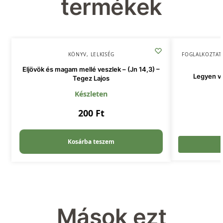
termékek
KÖNYV
,
LELKISÉG
FOGLALKOZTAT
Eljövök és magam mellé veszlek – (Jn 14,3) –
Legyen vil
Tegez Lajos
Készleten
200
Ft
Kosárba teszem
Mások ezt