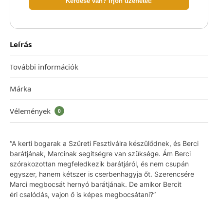
Kérdése van? Írjon üzenetet!
Leírás
További információk
Márka
Vélemények
0
“A kerti bogarak a Szüreti Fesztiválra készülődnek, és Berci
barátjának, Marcinak segítségre van szüksége. Ám Berci
szórakozottan megfeledkezik barátjáról, és nem csupán
egyszer, hanem kétszer is cserbenhagyja őt. Szerencsére
Marci megbocsát hernyó barátjának. De amikor Bercit
éri csalódás, vajon ő is képes megbocsátani?”