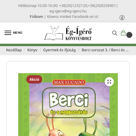
Hétköznap 10.00-16.00: +36(30)1232120;+36(20)9256901
|
eg-igero@eg-igero.hu
Fiókom
|
Kövess minket Facebook-on is!
MENÜ
0
Kezdőlap
Könyv
Gyermek és ifjúság
Berci sorozat 3. / Berci és a megbocsátás – Max Lucado
/
/
/
Akció