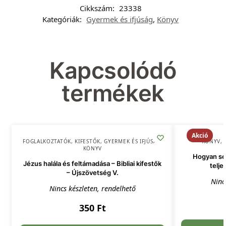
Cikkszám:
23338
Kategóriák:
Gyermek és ifjúság
,
Könyv
Kapcsolódó
termékek
Akció
FOGLALKOZTATÓK, KIFESTŐK
,
GYERMEK ÉS IFJÚSÁG
,
KÖNYV
,
KÖNYV
Hogyan seg
Jézus halála és feltámadása – Bibliai kifestők
telje
– Újszövetség V.
Ninc
Nincs készleten, rendelhető
350
Ft