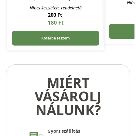
Ninc
Nincs készleten, rendelhető
200
Ft
180
Ft
Kosárba teszem
MIÉRT
VÁSÁROLJ
NÁLUNK?
Gyors szállítás