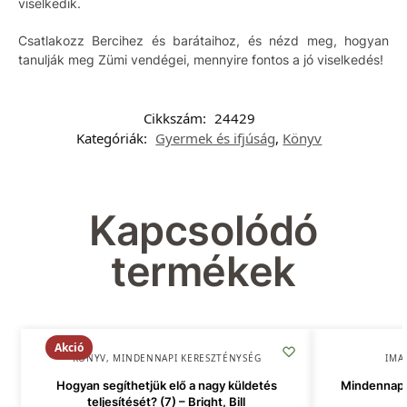
viselkedik.
Csatlakozz Bercihez és barátaihoz, és nézd meg, hogyan
tanulják meg Zümi vendégei, mennyire fontos a jó viselkedés!
Cikkszám:
24429
Kategóriák:
Gyermek és ifjúság
,
Könyv
Kapcsolódó
termékek
Akció
KÖNYV
,
MINDENNAPI KERESZTÉNYSÉG
IMA
Hogyan segíthetjük elő a nagy küldetés
Mindennapi
teljesítését? (7) – Bright, Bill