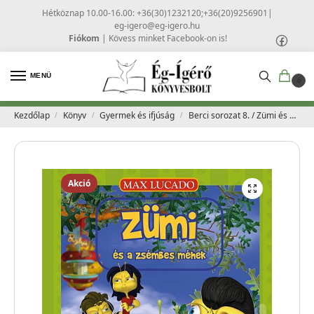
Hétköznap 10.00-16.00: +36(30)1232120;+36(20)9256901
|
eg-igero@eg-igero.hu
Fiókom
|
Kövess minket Facebook-on is!
MENÜ
0
Kezdőlap
Könyv
Gyermek és ifjúság
Berci sorozat 8. / Zümi és a zsémbes méhek – Max Lucado
/
/
/
Akció