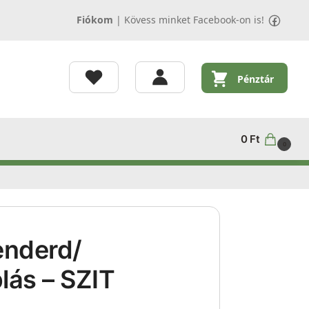
Fiókom
|
Kövess minket Facebook-on is!
Pénztár
0
Ft
0
tenderd/
lás – SZIT