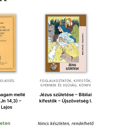
LELKISÉG
FOGLALKOZTATÓK, KIFESTŐK
,
GYERMEK ÉS IFJÚSÁG
,
KÖNYV
magam mellé
Jézus születése – Bibliai
(Jn 14,3) –
kifestők – Újszövetség I.
 Lajos
leten
Nincs készleten, rendelhető