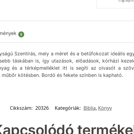
mények
0
yságú Szentírás, mely a méret és a betűfokozat ideális egy
ebb táskában is, így utazások, előadások, kórházi kezelé
yag és a térképmelléklet itt is segíti az olvasót a sz
 műbőr kötésben. Bordó és fekete színben is kapható.
Cikkszám:
20326
Kategóriák:
Biblia
,
Könyv
Kapcsolódó terméke