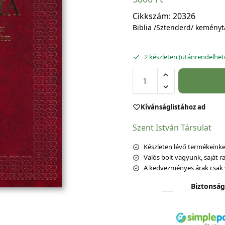
Cikkszám:
20326
Biblia /Sztenderd/ keményt
2 készleten (utánrendelhet
Kívánságlistához ad
Szent István Társulat
Készleten lévő termékeinket
Valós bolt vagyunk, saját ra
A kedvezményes árak csak 
Biztonság