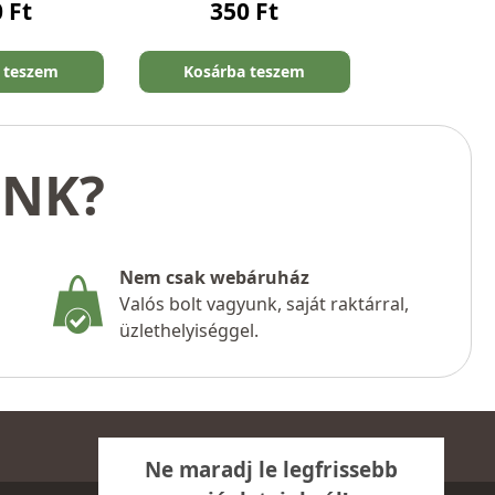
0
Ft
350
Ft
 teszem
Kosárba teszem
UNK?
Nem csak webáruház
Valós bolt vagyunk, saját raktárral,
üzlethelyiséggel.
Ne maradj le legfrissebb