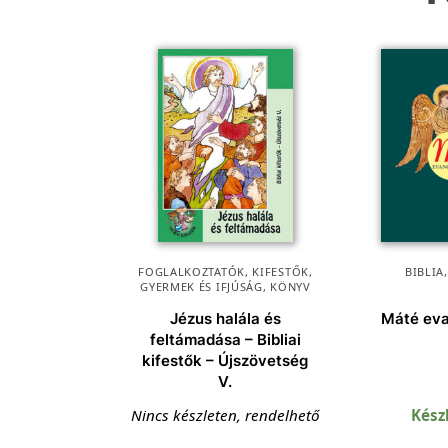
FOGLALKOZTATÓK, KIFESTŐK
,
BIBLIA
GYERMEK ÉS IFJÚSÁG
,
KÖNYV
Jézus halála és
Máté ev
feltámadása – Bibliai
kifestők – Újszövetség
V.
Nincs készleten, rendelhető
Kész