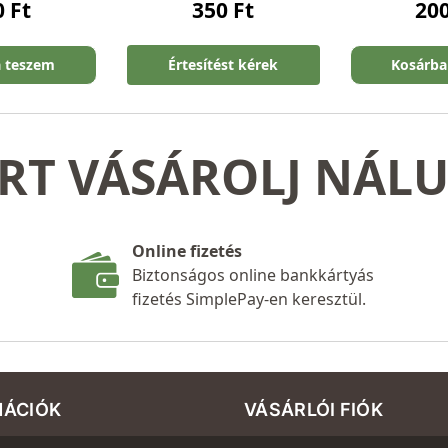
0
Ft
350
Ft
20
a teszem
Értesítést kérek
Kosárba
RT VÁSÁROLJ NÁL
Online fizetés
Biztonságos online bankkártyás
fizetés SimplePay-en keresztül.
MÁCIÓK
VÁSÁRLÓI FIÓK