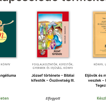
,
KÖNYV
FOGLALKOZTATÓK, KIFESTŐK
,
KÖNYV
,
GYERMEK ÉS IFJÚSÁG
,
KÖNYV
angéliuma
József története – Bibliai
Eljövök és 
kifestők – Ószövetség III.
veszlek – 
Tegez
leten
Elfogyott
Kész