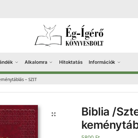
ándék
Alkalomra
Hitoktatás
Információk
keménytáblás – SZIT
Biblia /Sz
keménytáb
5800
Ft