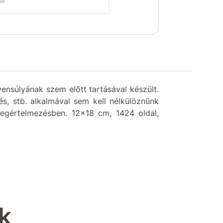
ensúlyának szem előtt tartásával készült.
s, stb. alkalmával sem kell nélkülöznünk
övegértelmezésben. 12×18 cm, 1424 oldal,
k