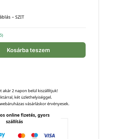
áblás – SZIT
ő)
Kosárba teszem
 akár 2 napon belül kiszállítjuk!
ktárral, két üzlethelyiséggel.
webáruházas vásárláskor érvényesek.
os online fizetés, gyors
szállítás