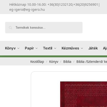
Hétköznap 10.00-16.00: +36(30)1232120;+36(20)9256901
|
eg-igero@eg-igero.hu
Keresés
Könyv
Papír
Textil
Kézműves
Játék
Aj
Kezdőlap
Könyv
Biblia
Biblia /Sztenderd/ 
/
/
/