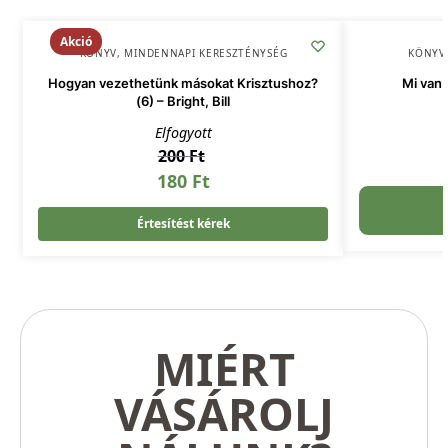
Akció
KÖNYV
,
MINDENNAPI KERESZTÉNYSÉG
KÖNYV
Hogyan vezethetünk másokat Krisztushoz?
Mi van 
(6) – Bright, Bill
Elfogyott
200
Ft
180
Ft
Értesítést kérek
MIÉRT
VÁSÁROLJ