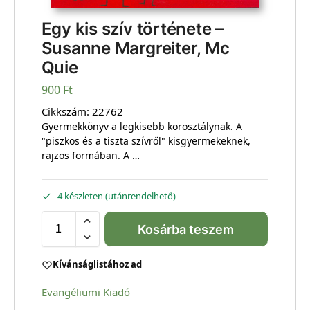
Egy kis szív története –
Susanne Margreiter, Mc
Quie
900
Ft
Cikkszám:
22762
Gyermekkönyv a legkisebb korosztálynak. A
"piszkos és a tiszta szívről" kisgyermekeknek,
rajzos formában. A …
4 készleten (utánrendelhető)
Kosárba teszem
Kívánságlistához ad
Evangéliumi Kiadó