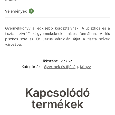
Vélemények
0
Gyermekkönyv a legkisebb korosztálynak. A „piszkos és a
tiszta szívről” kisgyermekeknek, rajzos formában. A kis
piszkos szív az Úr Jézus vérhídján átjut a tiszta szívek
városába.
Cikkszám:
22762
Kategóriák:
Gyermek és ifjúság
,
Könyv
Kapcsolódó
termékek