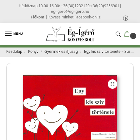
Hétköznap 10.00-16.00: +36(30)1232120;+36(20)9256901
|
eg-igero@eg-igero.hu
Fiókom
|
Kövess minket Facebook-on is!
MENÜ
0
Kezdőlap
Könyv
Gyermek és ifjúság
Egy kis szív története – Susanne Margreiter, Mc Quie
/
/
/