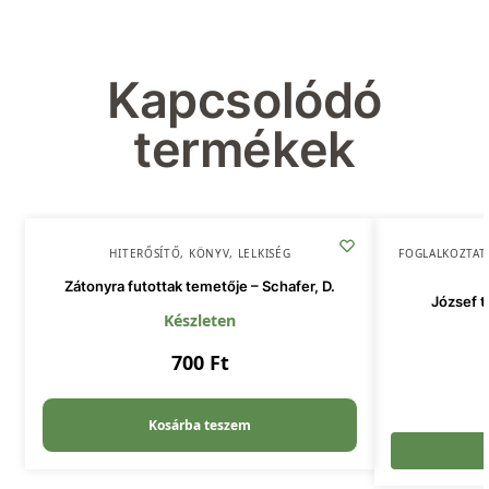
Kapcsolódó
termékek
HITERŐSÍTŐ
,
KÖNYV
,
LELKISÉG
FOGLALKOZTAT
Zátonyra futottak temetője – Schafer, D.
József tö
Készleten
700
Ft
Kosárba teszem