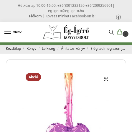
Hétköznap 10.00-16.00: +36(30)1232120;+36(20)9256901
|
eg-igero@eg-igero.hu
Fiókom
|
Kövess minket Facebook-on is!
MENÜ
0
Kezdőlap
Könyv
Lelkiség
Áhitatos könyv
Elégítsd meg szomjas lelkemet! – Dillow, Linda
/
/
/
/
Akció