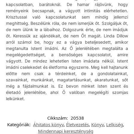
kapcsolatban, barátoknál. De hamar rájövünk, hogy
reményeink becsapnak, a vágyott intimitás elérhetetlen.
Krisztussal való kapcsolatunkat sem mindig jellemzi
meghittség. Beszélünk róla, de nem ismerjük őt. Szolgáljuk őt,
de nem ülünk le a lábaihoz. Dolgozunk érte, de nem imádjuk
őt. Keressük az ajándékait, de nem Őt magát. Linda Dillow
arról számol be, hogy ez a vágya beteljesedett, amikor
megtanulta Istent imádni. Az Ő jelenlétében megtalálta a
megelégedettséget, a bensőséges kapcsolatot, amire
vágyott. De mindez lehetetlen Isten imádata nélkül. Istent
imádni cselekedet és életforma egyszerre. Meg kell hajtanunk
előtte nem csak a térdeinket, de a gondolatainkat,
szavainkat, munkánkat, magatartásunkat, akaratunkat, sőt
még a fájdalmunkat is. Ez bevon minket Isten szent és
életadó jelenlétébe, ahol Ő valóban megelégíti szomjas
lelkünket.
Cikkszám:
20538
Kategóriák:
Áhitatos könyv
,
Életvezetés
,
Könyv
,
Lelkiség
,
Mindennapi kereszténység