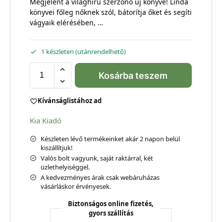
Megjelent a világhírű szerzőnő új könyve! Linda
könyvei főleg nőknek szól, bátorítja őket és segíti
vágyaik elérésében, …
1 készleten (utánrendelhető)
Kosárba teszem
Kívánságlistához ad
Kia Kiadó
Készleten lévő termékeinket akár 2 napon belül
kiszállítjuk!
Valós bolt vagyunk, saját raktárral, két
üzlethelyiséggel.
A kedvezményes árak csak webáruházas
vásárláskor érvényesek.
Biztonságos online fizetés,
gyors szállítás