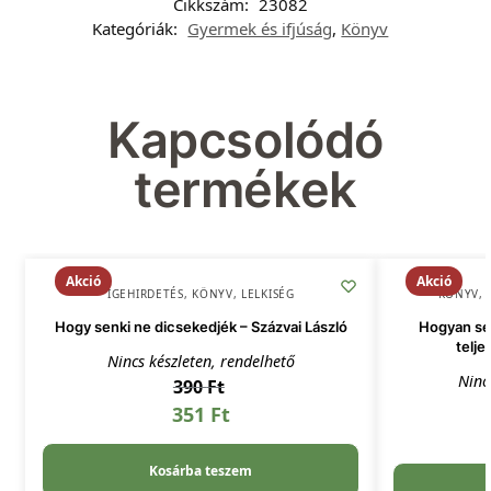
Cikkszám:
23082
Kategóriák:
Gyermek és ifjúság
,
Könyv
Kapcsolódó
termékek
Akció
Akció
IGEHIRDETÉS
,
KÖNYV
,
LELKISÉG
KÖNYV
,
Hogy senki ne dicsekedjék – Százvai László
Hogyan seg
telje
Nincs készleten, rendelhető
Ninc
390
Ft
351
Ft
Kosárba teszem