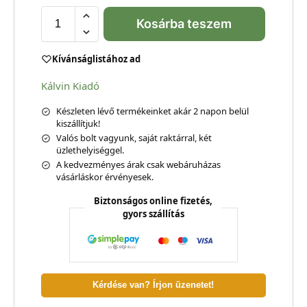
Kosárba teszem
Kívánságlistához ad
Kálvin Kiadó
Készleten lévő termékeinket akár 2 napon belül
kiszállítjuk!
Valós bolt vagyunk, saját raktárral, két
üzlethelyiséggel.
A kedvezményes árak csak webáruházas
vásárláskor érvényesek.
Biztonságos online fizetés,
gyors szállítás
Kérdése van? Írjon üzenetet!