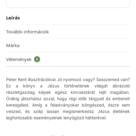
Leírás
További információk
Márka
Vélemények
0
Peter Kent illusztrációival Jó nyomozó vagy? Sasszemed van?
Ez a könyv a Jézus történetének világát ábrázoló
részletgazdag képek egész kincsestárát rejti magában.
Órákig játszhatsz azzal, hogy régi idők tárgyait és embereit
keresgéled. Amíg a feladványokat böngészed, észre sem
veszed, és szép lassan megismerkedsz Jézus életének
legfontosabb eseményeinek lenyűgöző hátterével.