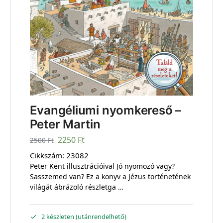
Evangéliumi nyomkereső –
Peter Martin
2250
Ft
2500
Ft
Cikkszám:
23082
Peter Kent illusztrációival Jó nyomozó vagy?
Sasszemed van? Ez a könyv a Jézus történetének
világát ábrázoló részletga …
2 készleten (utánrendelhető)