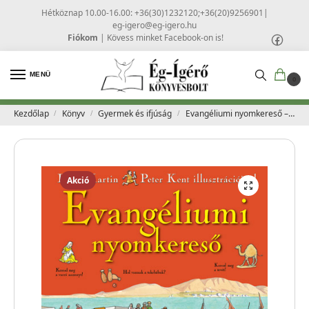
Hétköznap 10.00-16.00: +36(30)1232120;+36(20)9256901
|
eg-igero@eg-igero.hu
Fiókom
|
Kövess minket Facebook-on is!
MENÜ
0
Kezdőlap
Könyv
Gyermek és ifjúság
Evangéliumi nyomkereső – Peter Martin
/
/
/
Akció