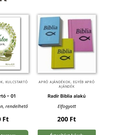
OK
,
KULCSTARTÓ
APRÓ AJÁNDÉKOK
,
EGYÉB APRÓ
AJÁNDÉK
rtó – 01
Radír Biblia alakú
en, rendelhető
Elfogyott
0
Ft
200
Ft