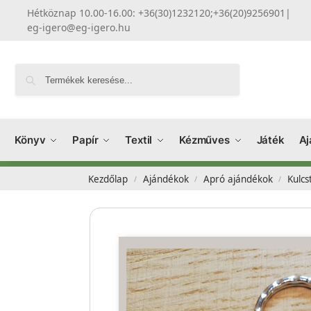
Hétköznap 10.00-16.00: +36(30)1232120;+36(20)9256901
|
eg-igero@eg-igero.hu
Keresés
Könyv
Papír
Textil
Kézműves
Játék
Aj
Kezdőlap
Ajándékok
Apró ajándékok
Kulcs
/
/
/