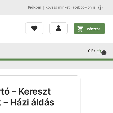
Fiókom
|
Kövess minket Facebook-on is!
Pénztár
0
Ft
0
rtó – Kereszt
 – Házi áldás