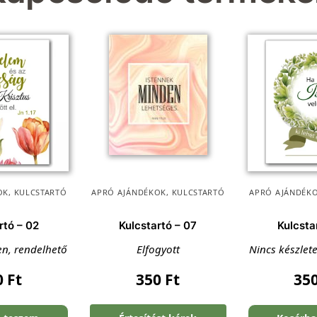
OK
,
KULCSTARTÓ
APRÓ AJÁNDÉKOK
,
KULCSTARTÓ
APRÓ AJÁNDÉK
rtó – 02
Kulcstartó – 07
Kulcsta
en, rendelhető
Elfogyott
Nincs készlet
0
Ft
350
Ft
35