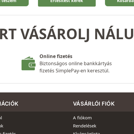
a teszem
Értesítést kérek
Kosárba
RT VÁSÁROLJ NÁL
Online fizetés
Biztonságos online bankkártyás
fizetés SimplePay-en keresztül.
MÁCIÓK
VÁSÁRLÓI FIÓK
l
A fiókom
nk
Rendelések
s fizetés
Kívánságlista