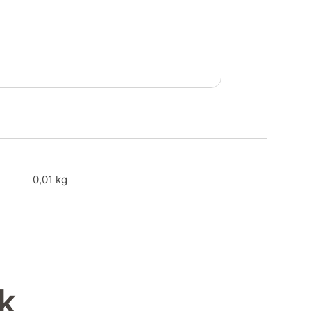
0,01 kg
k