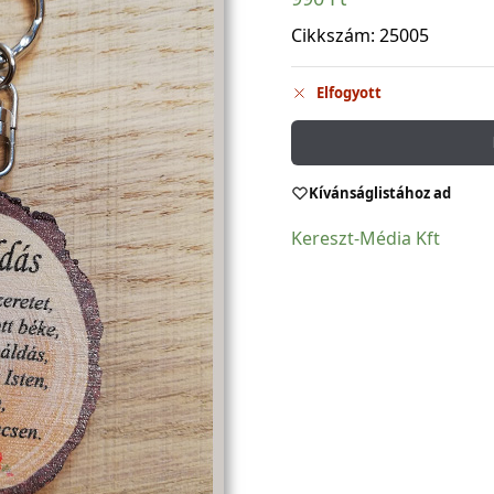
Cikkszám:
25005
Elfogyott
Kívánságlistához ad
Kereszt-Média Kft