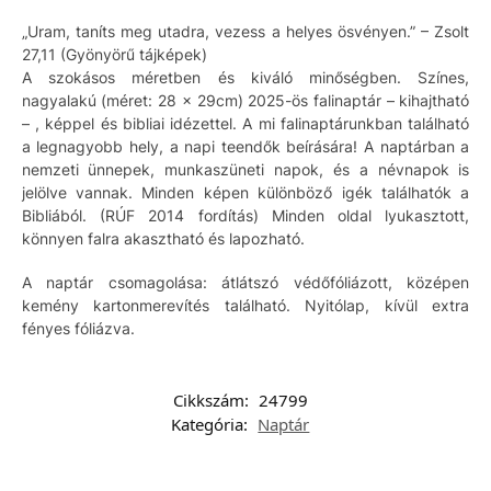
„Uram, taníts meg utadra, vezess a helyes ösvényen.” – Zsolt
27,11 (Gyönyörű tájképek)
A szokásos méretben és kiváló minőségben. Színes,
nagyalakú (méret: 28 x 29cm) 2025-ös falinaptár – kihajtható
– , képpel és bibliai idézettel. A mi falinaptárunkban található
a legnagyobb hely, a napi teendők beírására! A naptárban a
nemzeti ünnepek, munkaszüneti napok, és a névnapok is
jelölve vannak. Minden képen különböző igék találhatók a
Bibliából. (RÚF 2014 fordítás) Minden oldal lyukasztott,
könnyen falra akasztható és lapozható.
A naptár csomagolása: átlátszó védőfóliázott, középen
kemény kartonmerevítés található. Nyitólap, kívül extra
fényes fóliázva.
Cikkszám:
24799
Kategória:
Naptár