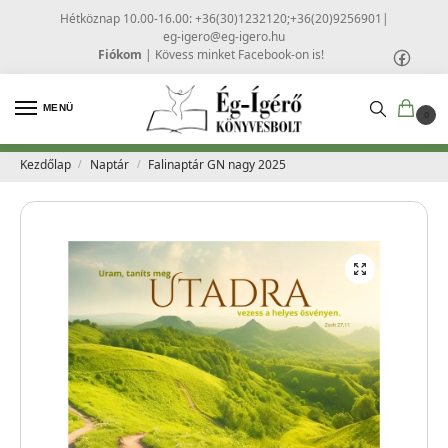
Hétköznap 10.00-16.00: +36(30)1232120;+36(20)9256901
|
eg-igero@eg-igero.hu
Fiókom
|
Kövess minket Facebook-on is!
MENÜ
0
Kezdőlap
Naptár
Falinaptár GN nagy 2025
/
/