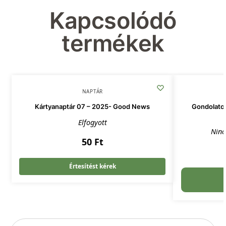
Kapcsolódó
termékek
NAPTÁR
Kártyanaptár 07 – 2025- Good News
Gondolatok
Elfogyott
Ninc
50
Ft
Értesítést kérek