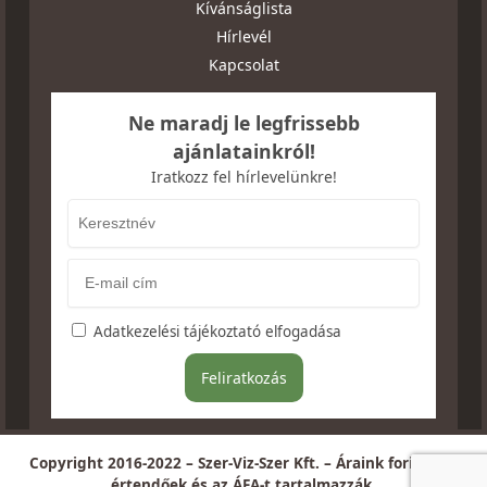
Kívánságlista
Hírlevél
Kapcsolat
Ne maradj le legfrissebb
ajánlatainkról!
Iratkozz fel hírlevelünkre!
Adatkezelési tájékoztató elfogadása
Copyright 2016-2022 – Szer-Viz-Szer Kft. – Áraink forintban
értendőek és az ÁFA-t tartalmazzák.