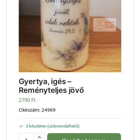
Gyertya, igés –
Reményteljes jövő
2790
Ft
Cikkszám:
24969
2 készleten (utánrendelhető)