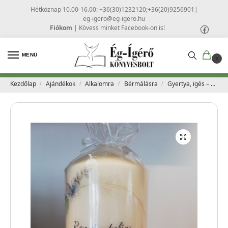
Hétköznap 10.00-16.00: +36(30)1232120;+36(20)9256901
|
eg-igero@eg-igero.hu
Fiókom
|
Kövess minket Facebook-on is!
MENÜ
0
Kezdőlap
Ajándékok
Alkalomra
Bérmálásra
Gyertya, igés – Reményteljes jövő
/
/
/
/