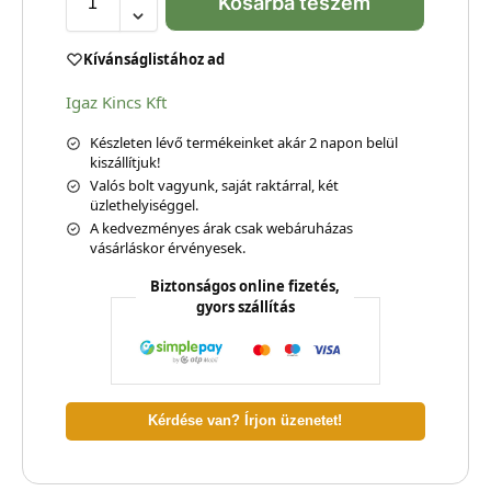
Kosárba teszem
Kívánságlistához ad
Igaz Kincs Kft
Készleten lévő termékeinket akár 2 napon belül
kiszállítjuk!
Valós bolt vagyunk, saját raktárral, két
üzlethelyiséggel.
A kedvezményes árak csak webáruházas
vásárláskor érvényesek.
Biztonságos online fizetés,
gyors szállítás
Kérdése van? Írjon üzenetet!