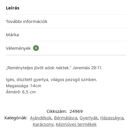
Leírás
További információk
Márka
Vélemények
0
„Reményteljes jövőt adok nektek.” Jeremiás 29:11.
Igés, díszített gyertya, világos pezsgő színben.
Magassága :14cm
Átmérő: 6,5 cm
Cikkszám:
24969
Kategóriák:
Ajándékok
,
Bérmálásra
,
Gyertyák
,
Házasságra
,
Karácsony
,
Kézműves termékek