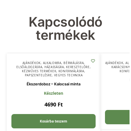
Kapcsolódó
termékek
AJÁNDÉKOK
,
ALKALOMRA
,
BÉRMÁLÁSRA
,
AJÁNDÉKOK
,
AL
ELSŐÁLDOZÁSRA
,
HÁZASSÁGRA
,
KERESZTELŐRE
,
KARÁCSONY
KÉZMŰVES TERMÉKEK
,
KONFIRMÁLÁSRA
,
KONFI
PAPSZENTELÉSRE
,
VEGYES TECHNIKA
Ékszerdoboz – Kalocsai minta
Készleten
4690
Ft
Kosárba teszem