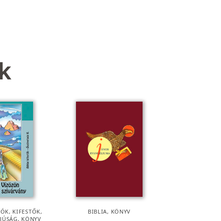
k
ÓK, KIFESTŐK
,
BIBLIA
,
KÖNYV
FJÚSÁG
,
KÖNYV