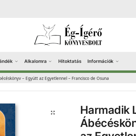
ándék
Alkalomra
Hitoktatás
Információk
bécéskönyv – Együtt az Egyetlennel – Francisco de Osuna
Harmadik L
Ábécéskön