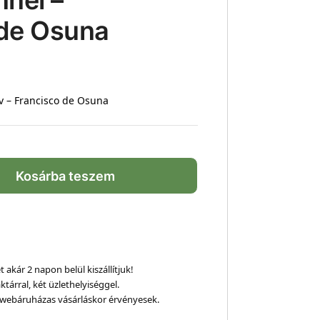
nnel –
 de Osuna
v – Francisco de Osuna
Kosárba teszem
 akár 2 napon belül kiszállítjuk!
ktárral, két üzlethelyiséggel.
webáruházas vásárláskor érvényesek.