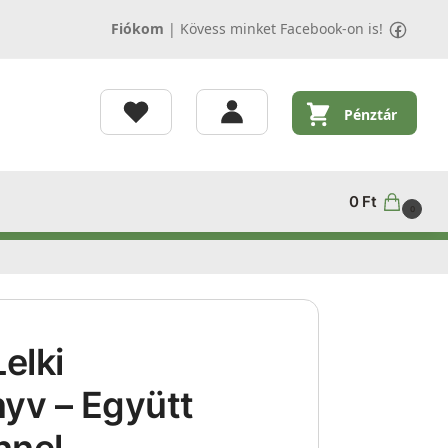
Fiókom
|
Kövess minket Facebook-on is!
Pénztár
0
Ft
0
elki
yv – Együtt