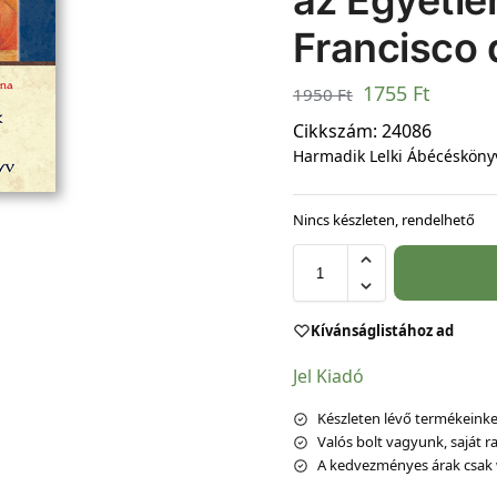
az Egyetle
Francisco
1755
Ft
1950
Ft
Cikkszám:
24086
Harmadik Lelki Ábécésköny
Nincs készleten, rendelhető
Kívánságlistához ad
Jel Kiadó
Készleten lévő termékeinket
Valós bolt vagyunk, saját ra
A kedvezményes árak csak 