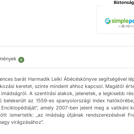
Biztonság
mények
0
ences barát Harmadik Lelki Ábécéskönyve segítségével lépe
atkozási keretet, szinte mindent ahhoz kapcsol. Magától é
 imádságról. A szentírási alakok, jelenetek, a legkisebb ré
 belekerült az 1559-es spanyolországi Index hatókörébe
g Enciklopédiáját”, amely 2007-ben jelent meg a vatikáni 
tt ismertetik: „az imádság útjának rendszerezésével Fr
nagy virágzásához”.