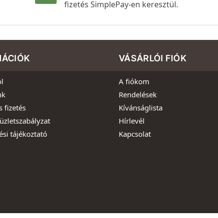
fizetés SimplePay-en keresztül.
MÁCIÓK
VÁSÁRLÓI FIÓK
l
A fiókom
nk
Rendelések
s fizetés
Kívánságlista
üzletszabályzat
Hírlevél
ési tájékoztató
Kapcsolat