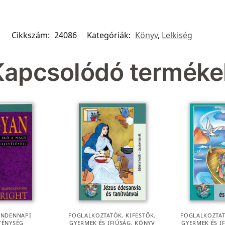
Cikkszám:
24086
Kategóriák:
Könyv
,
Lelkiség
Kapcsolódó terméke
INDENNAPI
FOGLALKOZTATÓK, KIFESTŐK
,
FOGLALKOZTAT
TÉNYSÉG
GYERMEK ÉS IFJÚSÁG
,
KÖNYV
GYERMEK ÉS I