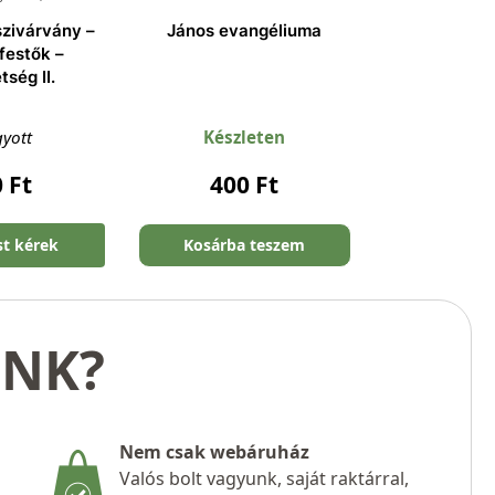
szivárvány –
János evangéliuma
ifestők –
ség II.
gyott
Készleten
0
Ft
400
Ft
st kérek
Kosárba teszem
UNK?
Nem csak webáruház
Valós bolt vagyunk, saját raktárral,