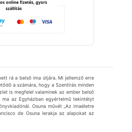
os online fizetés, gyors
szállítás
tt rá a belső ima útjára. Mi jellemző erre
rtetődő a számára, hogy a Szentírás minden
szlet is megfelel valaminek az ember belső
, ma az Egyházban egyértelmű tekintélyt
könyvkiadónál. Osuna művét „Az imaéletre
ancisco de Osuna lerakja az alapokat az