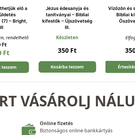
thetjük elő a
Jézus édesanyja és
Vízözön és 
üldetés
tanítványai – Bibliai
Bibliai k
 (7) – Bright,
kifestők – Újszövetség
Ószövet
ill
III.
en, rendelhető
Készleten
Elfo
0
Ft
350
Ft
35
0
Ft
Kosárba teszem
Értesíté
a teszem
RT VÁSÁROLJ NÁL
Online fizetés
Biztonságos online bankkártyás