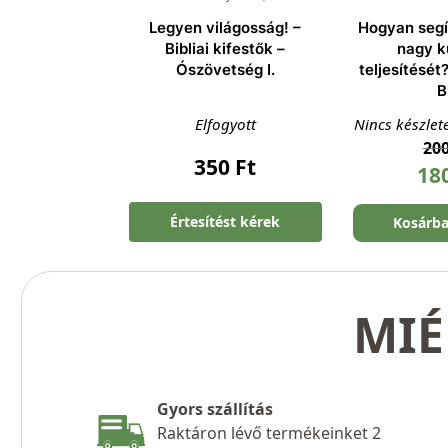
Legyen világosság! –
Hogyan segí
Bibliai kifestők –
nagy k
Ószövetség I.
teljesítését?
B
Elfogyott
Nincs készlet
20
350
Ft
18
Értesítést kérek
Kosárb
MIÉ
Gyors szállítás
Raktáron lévő termékeinket 2