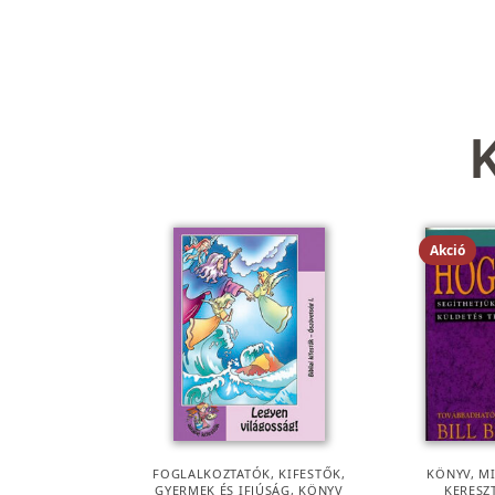
Akció
FOGLALKOZTATÓK, KIFESTŐK
,
KÖNYV
,
M
GYERMEK ÉS IFJÚSÁG
,
KÖNYV
KERESZ