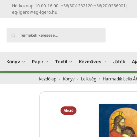
Hétköznap 10.00-16.00: +36(30)1232120;+36(20)9256901
|
eg-igero@eg-igero.hu
Keresés
Könyv
Papír
Textil
Kézműves
Játék
Aj
Kezdőlap
Könyv
Lelkiség
Harmadik Lelki Á
/
/
/
Akció