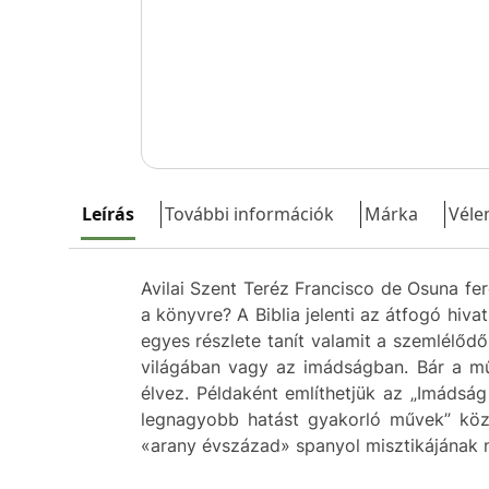
Leírás
További információk
Márka
Véle
Avilai Szent Teréz Francisco de Osuna fer
a könyvre? A Biblia jelenti az átfogó hiv
egyes részlete tanít valamit a szemlélődő
világában vagy az imádságban. Bár a mű
élvez. Példaként említhetjük az „Imádsá
legnagyobb hatást gyakorló művek” közö
«arany évszázad» spanyol misztikájának 