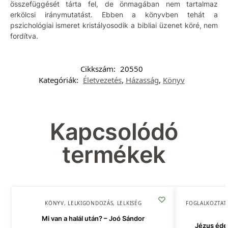
összefüggését tárta fel, de önmagában nem tartalmaz
erkölcsi iránymutatást. Ebben a könyvben tehát a
pszichológiai ismeret kristályosodik a bibliai üzenet köré, nem
fordítva.
Cikkszám:
20550
Kategóriák:
Életvezetés
,
Házasság
,
Könyv
Kapcsolódó
termékek
KÖNYV
,
LELKIGONDOZÁS
,
LELKISÉG
FOGLALKOZTAT
Mi van a halál után? – Joó Sándor
Jézus édes