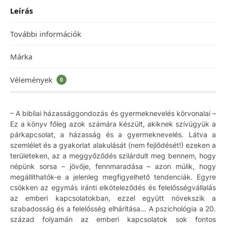
Leírás
További információk
Márka
Vélemények
0
– A bibliai házassággondozás és gyermeknevelés körvonalai –
Ez a könyv főleg azok számára készült, akiknek szívügyük a
párkapcsolat, a házasság és a gyermeknevelés. Látva a
szemlélet és a gyakorlat alakulását (nem fejlődését!) ezeken a
területeken, az a meggyőződés szilárdult meg bennem, hogy
népünk sorsa – jövője, fennmaradása – azon múlik, hogy
megállíthatók-e a jelenleg megfigyelhető tendenciák. Egyre
csökken az egymás iránti elköteleződés és felelősségvállalás
az emberi kapcsolatokban, ezzel együtt növekszik a
szabadosság és a felelősség elhárítása… A pszichológia a 20.
század folyamán az emberi kapcsolatok sok fontos