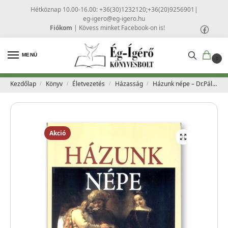
Hétköznap 10.00-16.00: +36(30)1232120;+36(20)9256901
|
eg-igero@eg-igero.hu
Fiókom
|
Kövess minket Facebook-on is!
MENÜ
0
Kezdőlap
Könyv
Életvezetés
Házasság
Házunk népe – Dr.Pálhegyi Ferenc
/
/
/
/
Akció