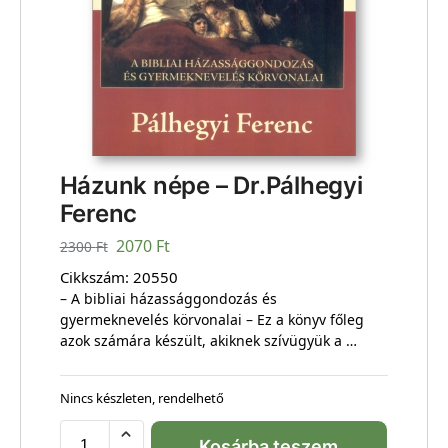
Házunk népe – Dr.Pálhegyi
Ferenc
2070
Ft
2300
Ft
Cikkszám:
20550
– A bibliai házassággondozás és
gyermeknevelés körvonalai – Ez a könyv főleg
azok számára készült, akiknek szívügyük a …
Nincs készleten, rendelhető
Kosárba teszem