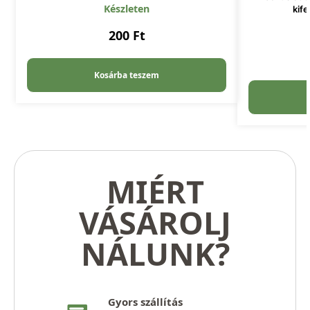
Készleten
kife
200
Ft
Kosárba teszem
MIÉRT
VÁSÁROLJ
NÁLUNK?
Gyors szállítás