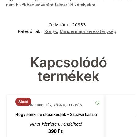
nem hívőkben egyaránt felmerülő kételyekre.
Cikkszám:
20933
Kategóriák:
Könyv
,
Mindennapi kereszténység
Kapcsolódó
termékek
Akció
IGEHIRDETÉS
,
KÖNYV
,
LELKISÉG
Hogy senki ne dicsekedjék – Százvai László
L
Nincs készleten, rendelhető
390
Ft