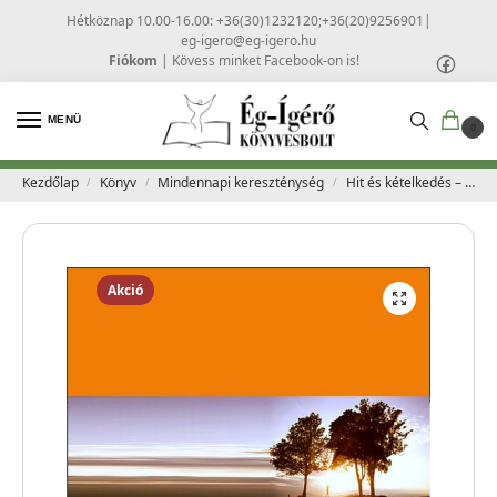
Hétköznap 10.00-16.00: +36(30)1232120;+36(20)9256901
|
eg-igero@eg-igero.hu
Fiókom
|
Kövess minket Facebook-on is!
MENÜ
0
Kezdőlap
Könyv
Mindennapi kereszténység
Hit és kételkedés – Timothy Keller
/
/
/
Akció