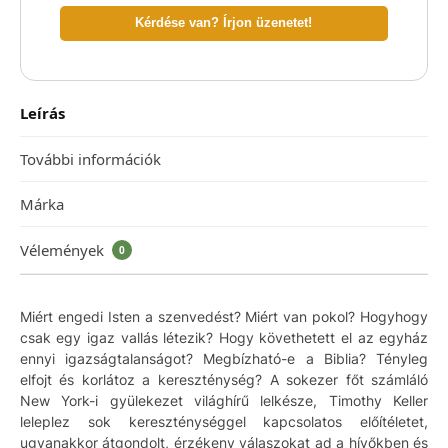
Kérdése van? Írjon üzenetet!
Leírás
További információk
Márka
Vélemények
0
Miért engedi Isten a szenvedést? Miért van pokol? Hogyhogy
csak egy igaz vallás létezik? Hogy követhetett el az egyház
ennyi igazságtalanságot? Megbízható-e a Biblia? Tényleg
elfojt és korlátoz a kereszténység? A sokezer főt számláló
New York-i gyülekezet világhírű lelkésze, Timothy Keller
leleplez sok kereszténységgel kapcsolatos előítéletet,
ugyanakkor átgondolt, érzékeny válaszokat ad a hívőkben és