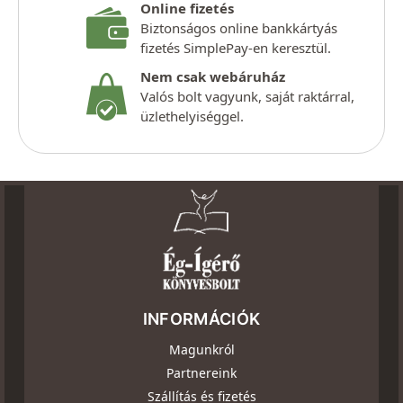
Online fizetés
Biztonságos online bankkártyás
fizetés SimplePay-en keresztül.
Nem csak webáruház
Valós bolt vagyunk, saját raktárral,
üzlethelyiséggel.
INFORMÁCIÓK
Magunkról
Partnereink
Szállítás és fizetés