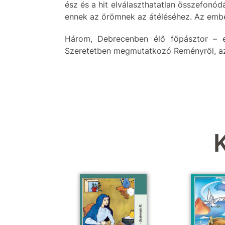
ész és a hit elválaszthatatlan összefonó
ennek az örömnek az átéléséhez. Az embe
Három, Debrecenben élő főpásztor – e
Szeretetben megmutatkozó Reményről, az