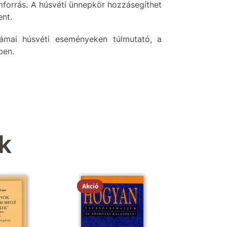
mforrás. A húsvéti ünnepkör hozzásegíthet
nt.
ámai húsvéti eseményeken túlmutató, a
ben.
k
Akció