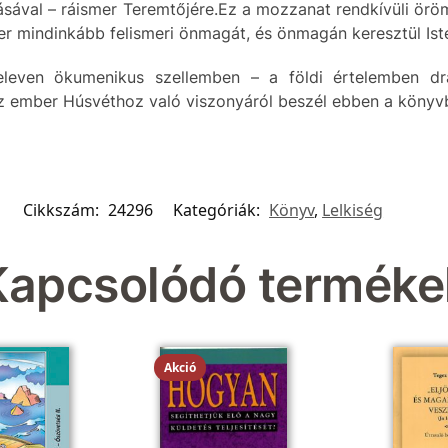
dásával – ráismer Teremtőjére.Ez a mozzanat rendkívüli örö
r mindinkább felismeri önmagát, és önmagán keresztül Iste
leven ökumenikus szellemben – a földi értelemben dr
 ember Húsvéthoz való viszonyáról beszél ebben a könyv
Cikkszám:
24296
Kategóriák:
Könyv
,
Lelkiség
Kapcsolódó terméke
Akció