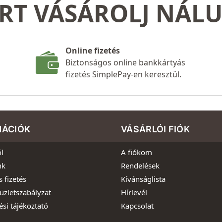
RT VÁSÁROLJ NÁL
Online fizetés
Biztonságos online bankkártyás
fizetés SimplePay-en keresztül.
MÁCIÓK
VÁSÁRLÓI FIÓK
l
A fiókom
nk
Rendelések
s fizetés
Kívánságlista
üzletszabályzat
Hírlevél
ési tájékoztató
Kapcsolat