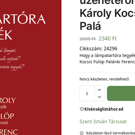
üzenetéről
Károly Koc
Palá
2340
Ft
2600
Ft
Cikkszám:
24296
Hogy a lámpatartóra tegyék
Kocsis Fülöp Palánki Ferenc
Nincs készleten, rendelhető
Kívánságlistához ad
Szent István Társulat
Készleten lévő termékeinket