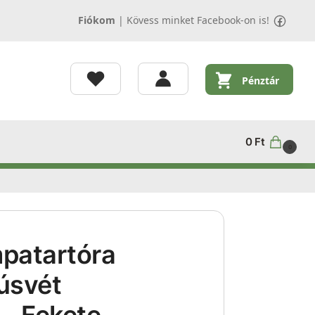
Fiókom
|
Kövess minket Facebook-on is!
Pénztár
0
Ft
0
patartóra
úsvét