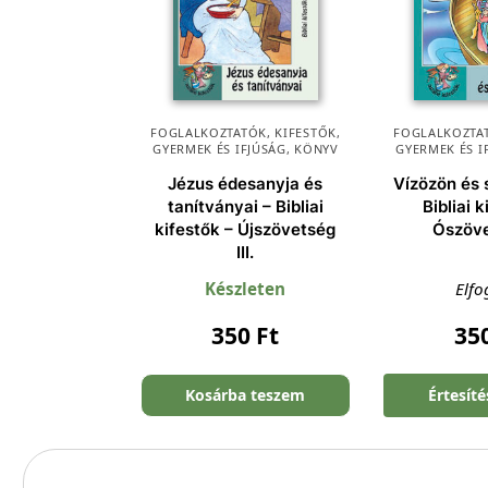
FOGLALKOZTATÓK, KIFESTŐK
,
FOGLALKOZTAT
GYERMEK ÉS IFJÚSÁG
,
KÖNYV
GYERMEK ÉS I
Jézus édesanyja és
Vízözön és 
tanítványai – Bibliai
Bibliai 
kifestők – Újszövetség
Ószöve
III.
Készleten
Elfo
350
Ft
35
Kosárba teszem
Értesít