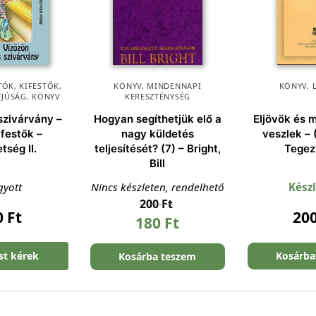
ÓK, KIFESTŐK
,
KÖNYV
,
MINDENNAPI
KÖNYV
,
FJÚSÁG
,
KÖNYV
KERESZTÉNYSÉG
szivárvány –
Hogyan segíthetjük elő a
Eljövök és 
kifestők –
nagy küldetés
veszlek – 
tség II.
teljesítését? (7) – Bright,
Tegez
Bill
gyott
Nincs készleten, rendelhető
Kész
200
Ft
0
Ft
20
180
Ft
ést kérek
Kosárba
Kosárba teszem