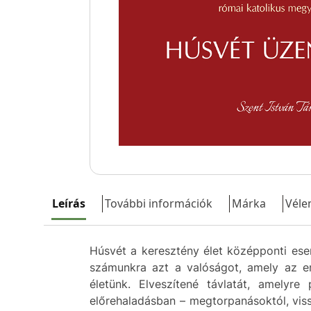
Leírás
További információk
Márka
Véle
Húsvét a keresztény élet középponti ese
számunkra azt a valóságot, amely az emb
életünk. Elveszítené távlatát, amely
előrehaladásban – megtorpanásoktól, viss