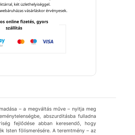
ktárral, két üzlethelyiséggel.
webáruházas vásárláskor érvényesek.
os online fizetés, gyors
szállítás
támadása – a megváltás műve – nyitja meg
reménytelenségbe, abszurditásba fulladna
riség fejlődése abban keresendő, hogy
ék Isten fölismerésére. A teremtmény – az