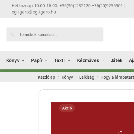
Hétköznap 10.00-16.00: +36(30)1232120;+36(20)9256901
|
eg-igero@eg-igero.hu
Keresés
Könyv
Papír
Textil
Kézműves
Játék
Aj
Kezdőlap
Könyv
Lelkiség
Hogy a lámpatartó
/
/
/
Akció