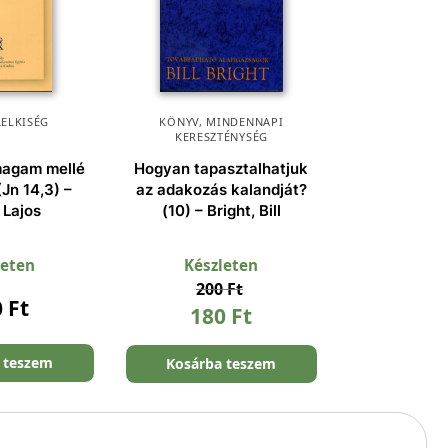
LELKISÉG
KÖNYV
,
MINDENNAPI
KERESZTÉNYSÉG
magam mellé
Hogyan tapasztalhatjuk
(Jn 14,3) –
az adakozás kalandját?
 Lajos
(10) – Bright, Bill
leten
Készleten
200
Ft
0
Ft
180
Ft
 teszem
Kosárba teszem