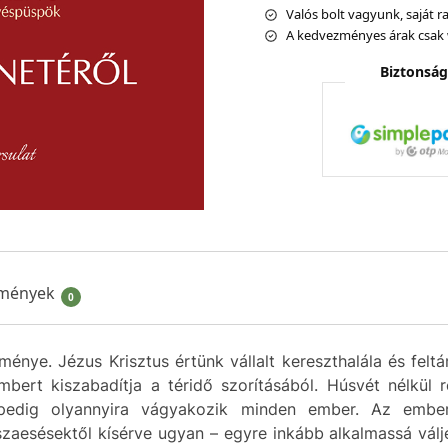
Valós bolt vagyunk, saját ra
A kedvezményes árak csak 
Biztonság
mények
0
ménye. Jézus Krisztus értünk vállalt kereszthalála és fel
ert kiszabadítja a téridő szorításából. Húsvét nélkül 
re pedig olyannyira vágyakozik minden ember. Az embe
zaesésektől kísérve ugyan – egyre inkább alkalmassá válj