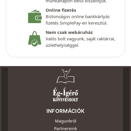
munkanapon belül kiszállítjuk.
Online fizetés
Biztonságos online bankkártyás
fizetés SimplePay-en keresztül.
Nem csak webáruház
Valós bolt vagyunk, saját raktárral,
üzlethelyiséggel.
INFORMÁCIÓK
Magunkról
Partnereink