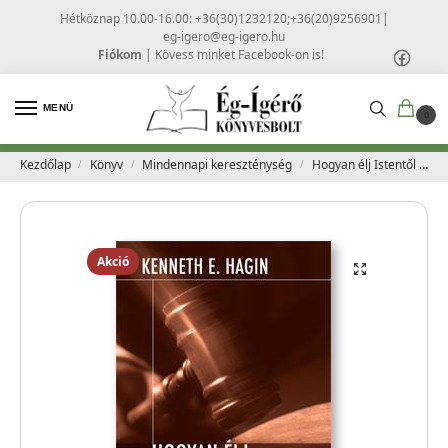
Hétköznap 10.00-16.00: +36(30)1232120;+36(20)9256901
|
eg-igero@eg-igero.hu
Fiókom
|
Kövess minket Facebook-on is!
MENÜ
0
Kezdőlap
Könyv
Mindennapi kereszténység
Hogyan élj Istentől kapott jogaiddal? – Kenneth E. Hagin
/
/
/
Akció