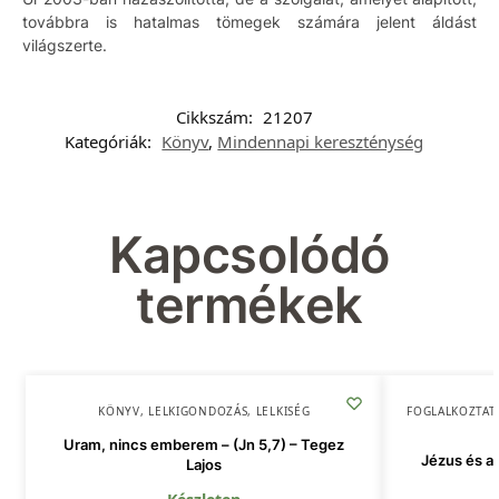
továbbra is hatalmas tömegek számára jelent áldást
világszerte.
Cikkszám:
21207
Kategóriák:
Könyv
,
Mindennapi kereszténység
Kapcsolódó
termékek
KÖNYV
,
LELKIGONDOZÁS
,
LELKISÉG
FOGLALKOZTAT
Uram, nincs emberem – (Jn 5,7) – Tegez
Jézus és a 
Lajos