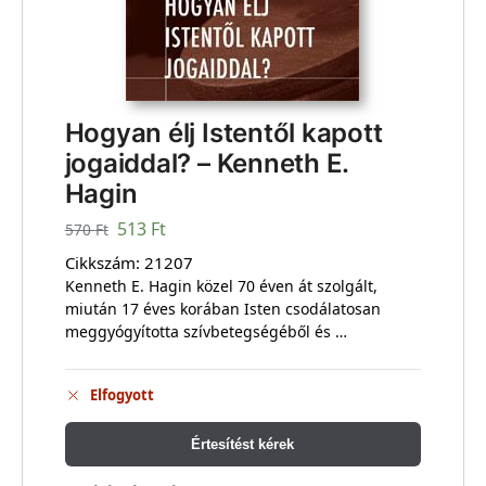
Hogyan élj Istentől kapott
jogaiddal? – Kenneth E.
Hagin
513
Ft
570
Ft
Cikkszám:
21207
Kenneth E. Hagin közel 70 éven át szolgált,
miután 17 éves korában Isten csodálatosan
meggyógyította szívbetegségéből és …
Elfogyott
Értesítést kérek