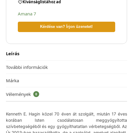
Kívánságlistához ad
Amana 7
Kérdése van? Írjon üzenetet!
Leírás
További információk
Márka
Vélemények
0
Kenneth E. Hagin közel 70 éven át szolgált, miután 17 éves
korában Isten csodálatosan meggyógyította
szívbetegségéből és egy gyógyíthatatlan vérbetegségből. Az
Úr 2003-ban hazaszólította, de a szolgálat, amelyet alapított,