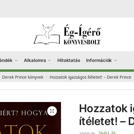
ándék
Alkalomra
Hitoktatás
Információk
Derek Prince könyvek
Hozzatok igazságos ítéletet! – Derek Prince
/
Hozzatok 
ítéletet! –
2691
Ft
2990
Ft