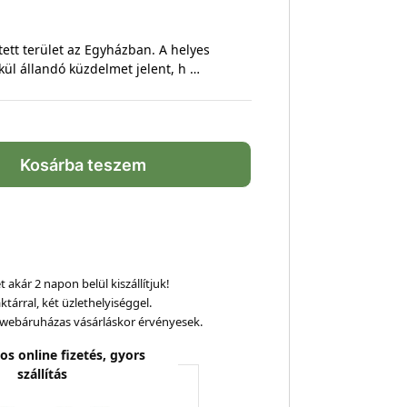
ett terület az Egyházban. A helyes
kül állandó küzdelmet jelent, h …
Kosárba teszem
 akár 2 napon belül kiszállítjuk!
ktárral, két üzlethelyiséggel.
webáruházas vásárláskor érvényesek.
os online fizetés, gyors
szállítás