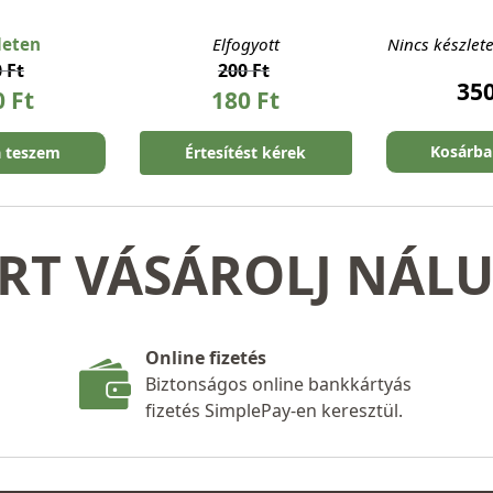
leten
Elfogyott
Nincs készlet
0
Ft
200
Ft
35
0
Ft
180
Ft
Kosárba
a teszem
Értesítést kérek
RT VÁSÁROLJ NÁL
Online fizetés
Biztonságos online bankkártyás
fizetés SimplePay-en keresztül.