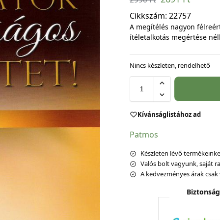
Cikkszám:
22757
A megítélés nagyon félreért
ítéletalkotás megértése nél
Nincs készleten, rendelhető
Kívánságlistához ad
Patmos
Készleten lévő termékeinket
Valós bolt vagyunk, saját ra
A kedvezményes árak csak 
Biztonság