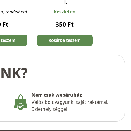
III.
en, rendelhető
Készleten
0
Ft
350
Ft
 teszem
Kosárba teszem
UNK?
Nem csak webáruház
Valós bolt vagyunk, saját raktárral,
üzlethelyiséggel.