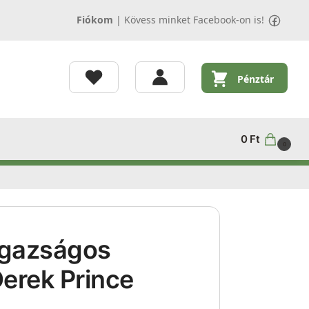
Fiókom
|
Kövess minket Facebook-on is!
Pénztár
0
Ft
0
igazságos
 Derek Prince