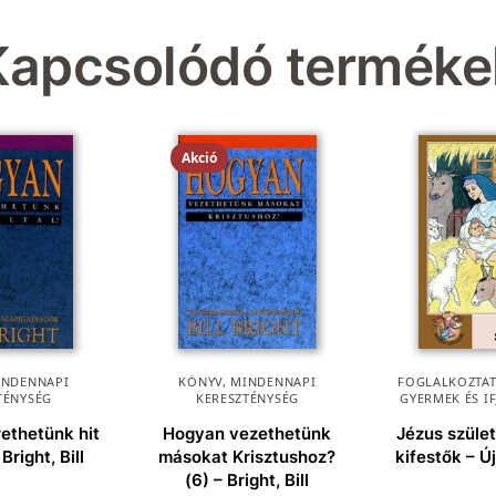
Kapcsolódó terméke
Akció
INDENNAPI
KÖNYV
,
MINDENNAPI
FOGLALKOZTAT
TÉNYSÉG
KERESZTÉNYSÉG
GYERMEK ÉS I
ethetünk hit
Hogyan vezethetünk
Jézus szület
 Bright, Bill
másokat Krisztushoz?
kifestők – Ú
(6) – Bright, Bill