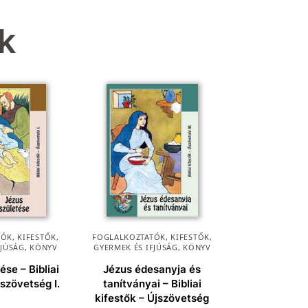
k
ÓK, KIFESTŐK
,
FOGLALKOZTATÓK, KIFESTŐK
,
FJÚSÁG
,
KÖNYV
GYERMEK ÉS IFJÚSÁG
,
KÖNYV
ése – Bibliai
Jézus édesanyja és
jszövetség I.
tanítványai – Bibliai
kifestők – Újszövetség