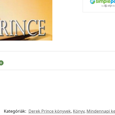
0
Kategóriák:
Derek Prince könyvek
,
Könyv
,
Mindennapi ke