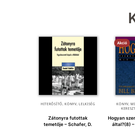
Akció
HITERŐSÍTŐ
,
KÖNYV
,
LELKISÉG
KÖNYV
,
M
KERESZ
Zátonyra futottak
Hogyan szer
temetője – Schafer, D.
által?(8) –