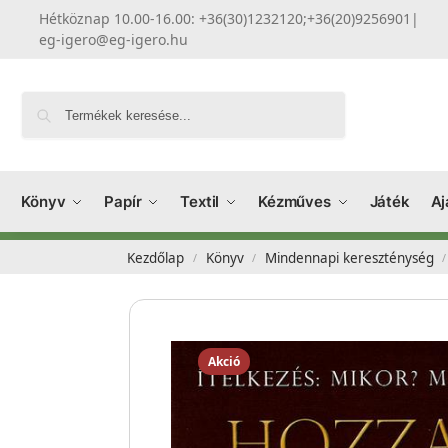
Hétköznap 10.00-16.00: +36(30)1232120;+36(20)9256901
|
eg-igero@eg-igero.hu
Keresés
Könyv
Papír
Textil
Kézműves
Játék
Aj
Kezdőlap
Könyv
Mindennapi kereszténység
/
/
/
Akció