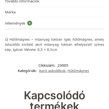
További információk
Márka
Vélemények
0
Új Hűtőmágnes – műanyag tokban Igés hűtőmágnes, amely
tetszetős kivitelű akril műanyag tokban elhelyezett színes
kép, igével. Mérete: 6,5 x 8,5cm
Cikkszám:
23005
Kategóriák:
Apró ajándékok
,
Hűtőmágnes
Kapcsolódó
termékek