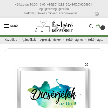
Hétköznap 10.00-16.00: +36(30)1232120;+36(20)9256901
|
eg-igero@eg-igero.hu
Fiókom
|
Kövess minket Facebook-on is!
MENÜ
0
Kezdőlap
Ajándékok
Apró ajándékok
Hűtőmágnes
Hűtőmágnes – 08
/
/
/
/