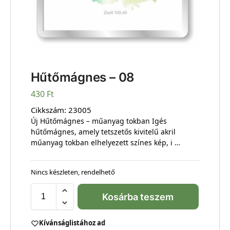
Hűtőmágnes – 08
430
Ft
Cikkszám:
23005
Új Hűtőmágnes – műanyag tokban Igés
hűtőmágnes, amely tetszetős kivitelű akril
műanyag tokban elhelyezett színes kép, i …
Nincs készleten, rendelhető
Kosárba teszem
Kívánságlistához ad