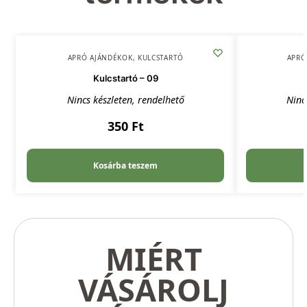
APRÓ AJÁNDÉKOK
,
KULCSTARTÓ
APRÓ
Kulcstartó – 09
Nincs készleten, rendelhető
Ninc
350
Ft
Kosárba teszem
MIÉRT
VÁSÁROLJ