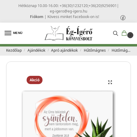
Hétköznap 10.00-16.00: +36(30)1232120;+36(20)9256901
|
eg-igero@eg-igero.hu
Fiókom
|
Kövess minket Facebook-on is!
MENÜ
0
Kezdőlap
Ajándékok
Apró ajándékok
Hűtőmágnes
Hütőmágnes – 11 – Good News
/
/
/
/
Akció