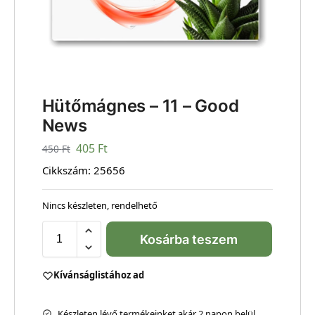
Hütőmágnes – 11 – Good
News
405
Ft
450
Ft
Cikkszám:
25656
Nincs készleten, rendelhető
Kosárba teszem
Kívánságlistához ad
Készleten lévő termékeinket akár 2 napon belül