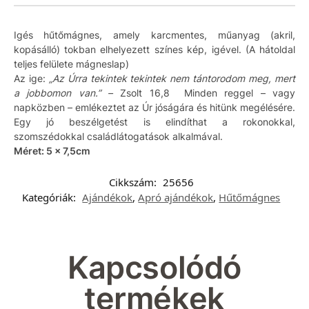
Igés hűtőmágnes, amely karcmentes, műanyag (akril,
kopásálló) tokban elhelyezett színes kép, igével. (A hátoldal
teljes felülete mágneslap)
Az ige:
„Az Úrra tekintek tekintek nem tántorodom meg, mert
a jobbomon van.” –
Zsolt 16,8 Minden reggel – vagy
napközben – emlékeztet az Úr jóságára és hitünk megélésére.
Egy jó beszélgetést is elindíthat a rokonokkal,
szomszédokkal családlátogatások alkalmával.
Méret:
5 x 7,5cm
Cikkszám:
25656
Kategóriák:
Ajándékok
,
Apró ajándékok
,
Hűtőmágnes
Kapcsolódó
termékek