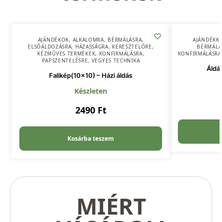
AJÁNDÉKOK
,
ALKALOMRA
,
BÉRMÁLÁSRA
,
AJÁNDÉKK
ELSŐÁLDOZÁSRA
,
HÁZASSÁGRA
,
KERESZTELŐRE
,
BÉRMÁLÁ
KÉZMŰVES TERMÉKEK
,
KONFIRMÁLÁSRA
,
KONFIRMÁLÁSRA
PAPSZENTELÉSRE
,
VEGYES TECHNIKA
Áldá
Falikép(10×10) – Házi áldás
Készleten
2490
Ft
Kosárba teszem
MIÉRT