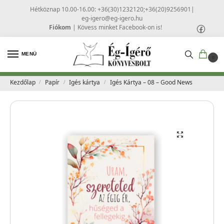
Hétköznap 10.00-16.00: +36(30)1232120;+36(20)9256901
|
eg-igero@eg-igero.hu
Fiókom
|
Kövess minket Facebook-on is!
MENÜ
0
Kezdőlap
Papír
Igés kártya
Igés Kártya – 08 – Good News
/
/
/