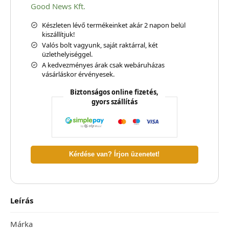
Good News Kft.
Készleten lévő termékeinket akár 2 napon belül
kiszállítjuk!
Valós bolt vagyunk, saját raktárral, két
üzlethelyiséggel.
A kedvezményes árak csak webáruházas
vásárláskor érvényesek.
Biztonságos online fizetés,
gyors szállítás
Kérdése van? Írjon üzenetet!
Leírás
Márka