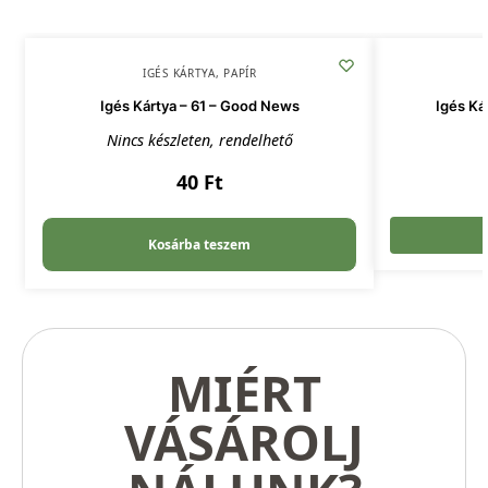
IGÉS KÁRTYA
,
PAPÍR
Igés Kártya – 61 – Good News
Igés Ká
Nincs készleten, rendelhető
40
Ft
Kosárba teszem
MIÉRT
VÁSÁROLJ