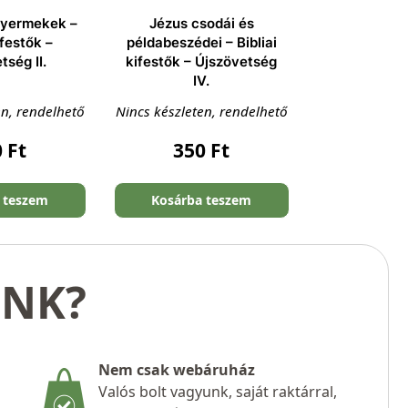
gyermekek –
Jézus csodái és
ifestők –
példabeszédei – Bibliai
tség II.
kifestők – Újszövetség
IV.
en, rendelhető
Nincs készleten, rendelhető
0
Ft
350
Ft
 teszem
Kosárba teszem
UNK?
Nem csak webáruház
Valós bolt vagyunk, saját raktárral,