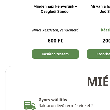
Mindennapi kenyerünk –
Mi van a h
Czeglédi Sándor
Joó 
Nincs készleten, rendelhető
Kész
600
Ft
20
Kosárba teszem
Kosárb
MIÉ
Gyors szállítás
Raktáron lévő termékeinket 2