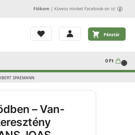
Fiókom
|
Kövess minket Facebook-on is!
Pénztár
0
Ft
0
– ROBERT SPAEMANN
ödben – Van-
 keresztény