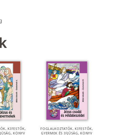
g
k
ÓK, KIFESTŐK
,
FOGLALKOZTATÓK, KIFESTŐK
,
FJÚSÁG
,
KÖNYV
GYERMEK ÉS IFJÚSÁG
,
KÖNYV