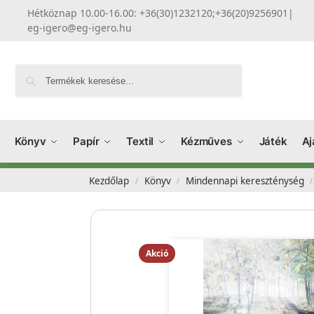
Hétköznap 10.00-16.00: +36(30)1232120;+36(20)9256901
|
eg-igero@eg-igero.hu
Keresés
Könyv
Papír
Textil
Kézműves
Játék
Aj
Kezdőlap
Könyv
Mindennapi kereszténység
/
/
/
Akció