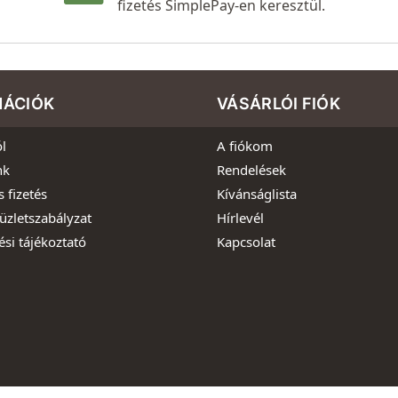
fizetés SimplePay-en keresztül.
MÁCIÓK
VÁSÁRLÓI FIÓK
l
A fiókom
nk
Rendelések
s fizetés
Kívánságlista
üzletszabályzat
Hírlevél
ési tájékoztató
Kapcsolat