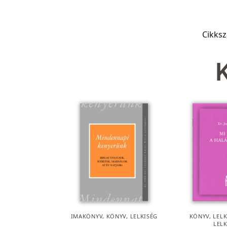
Cikks
IMAKÖNYV
,
KÖNYV
,
LELKISÉG
KÖNYV
,
LEL
LEL