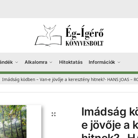
ándék
Alkalomra
Hitoktatás
Információk
Imádság ködben – Van-e jövője a keresztény hitnek?- HANS JOAS 
Imádság k
e jövője a