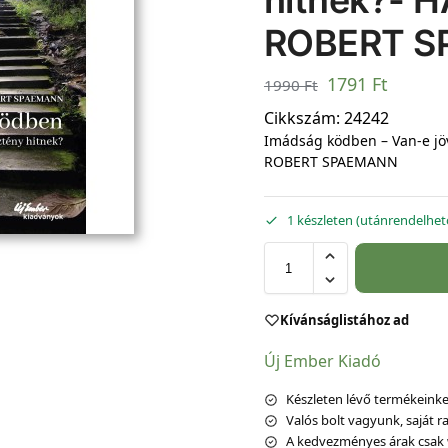
hitnek?- 
ROBERT 
1791
Ft
1990
Ft
Cikkszám:
24242
Imádság ködben – Van-e jöv
ROBERT SPAEMANN
1 készleten (utánrendelhet
Kívánságlistához ad
Új Ember Kiadó
Készleten lévő termékeinket
Valós bolt vagyunk, saját ra
A kedvezményes árak csak 