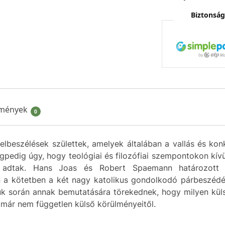
Biztonság
mények
0
elbeszélések születtek, amelyek általában a vallás és kon
pedig úgy, hogy teológiai és filozófiai szempontokon kívü
et adtak. Hans Joas és Robert Spaemann határozott n
n a kötetben a két nagy katolikus gondolkodó párbeszédén
sük során annak bemutatására törekednek, hogy milyen kül
ár nem független külső körülményeitől.