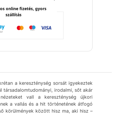
os online fizetés, gyors
szállítás
krétan a kereszténység sorsát igyekeztek
l társadalomtudományi, irodalmi, sőt akár
ézeteket vall a kereszténység újkori
ek a vallás és a hit történetének átfogó
ső körülmények között hisz ma, aki hisz –