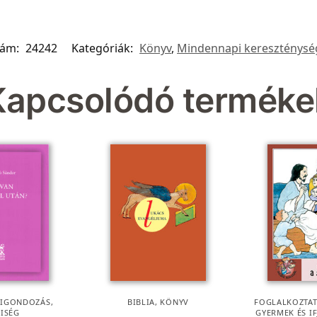
zám:
24242
Kategóriák:
Könyv
,
Mindennapi kereszténysé
Kapcsolódó terméke
KIGONDOZÁS
,
BIBLIA
,
KÖNYV
FOGLALKOZTAT
KISÉG
GYERMEK ÉS I