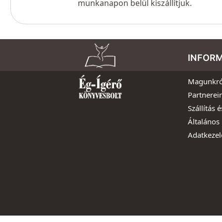
munkanapon belül kiszállítjuk.
INFOR
Magunkró
Partnerei
Szállítás é
Általános 
Adatkezel