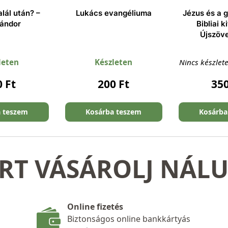
alál után? –
Lukács evangéliuma
Jézus és a 
Sándor
Bibliai k
Újszöve
leten
Készleten
Nincs készlet
0
Ft
200
Ft
35
a teszem
Kosárba teszem
Kosárba
RT VÁSÁROLJ NÁL
Online fizetés
Biztonságos online bankkártyás