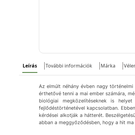
Leírás
További információk
Márka
Véle
Az elmúlt néhány évben nagy történelmi 
érthetővé tenni a mai ember számára, még
biológiai megközelítéseknek is hely
fejlődéstörténetével kapcsolatban. Ebbe
kérdései alkotják a hátterét. Beszélgeté
abban a meggyőződésben, hogy a hit ma m