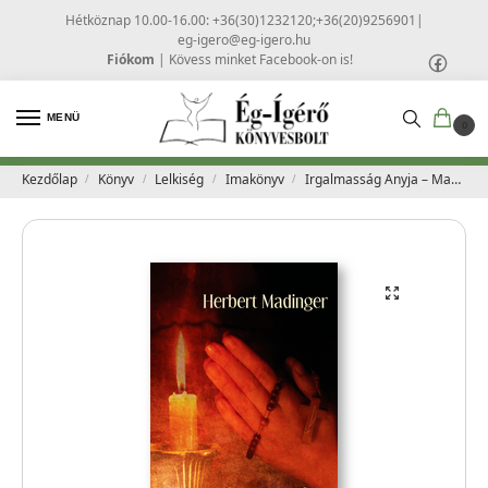
Hétköznap 10.00-16.00: +36(30)1232120;+36(20)9256901
|
eg-igero@eg-igero.hu
Fiókom
|
Kövess minket Facebook-on is!
MENÜ
0
Kezdőlap
Könyv
Lelkiség
Imakönyv
Irgalmasság Anyja – Madinger, Herbert
/
/
/
/