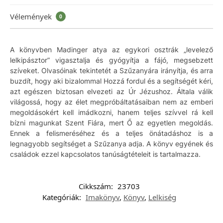
Vélemények
0
A könyvben Madinger atya az egykori osztrák „levelező
lelkipásztor” vigasztalja és gyógyítja a fájó, megsebzett
szíveket. Olvasóinak tekintetét a Szűzanyára irányítja, és arra
buzdít, hogy aki bizalommal Hozzá fordul és a segítségét kéri,
azt egészen biztosan elvezeti az Úr Jézushoz. Általa válik
világossá, hogy az élet megpróbáltatásaiban nem az emberi
megoldásokért kell imádkozni, hanem teljes szívvel rá kell
bízni magunkat Szent Fiára, mert Ő az egyetlen megoldás.
Ennek a felismeréséhez és a teljes önátadáshoz is a
legnagyobb segítséget a Szűzanya adja. A könyv egyének és
családok ezzel kapcsolatos tanúságtételeit is tartalmazza.
Cikkszám:
23703
Kategóriák:
Imakönyv
,
Könyv
,
Lelkiség