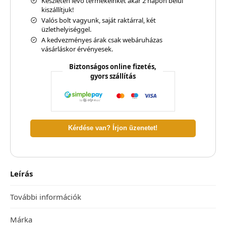
Készleten lévő termékeinket akár 2 napon belül
kiszállítjuk!
Valós bolt vagyunk, saját raktárral, két
üzlethelyiséggel.
A kedvezményes árak csak webáruházas
vásárláskor érvényesek.
Biztonságos online fizetés,
gyors szállítás
Kérdése van? Írjon üzenetet!
Leírás
További információk
Márka