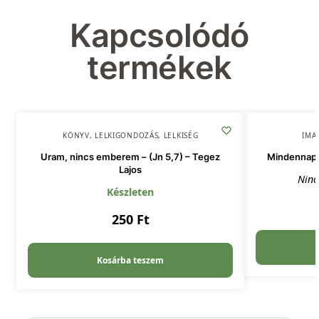
Kapcsolódó
termékek
KÖNYV
,
LELKIGONDOZÁS
,
LELKISÉG
IMA
Uram, nincs emberem – (Jn 5,7) – Tegez
Mindennapi
Lajos
Ninc
Készleten
250
Ft
Kosárba teszem