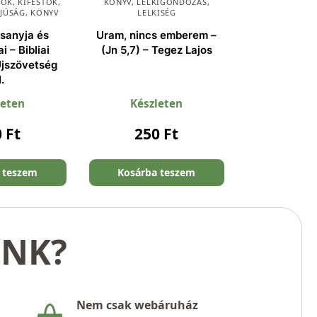
ÓK, KIFESTŐK
,
KÖNYV
,
LELKIGONDOZÁS
,
FJÚSÁG
,
KÖNYV
LELKISÉG
sanyja és
Uram, nincs emberem –
i – Bibliai
(Jn 5,7) – Tegez Lajos
Újszövetség
I.
leten
Készleten
0
Ft
250
Ft
 teszem
Kosárba teszem
UNK?
Nem csak webáruház