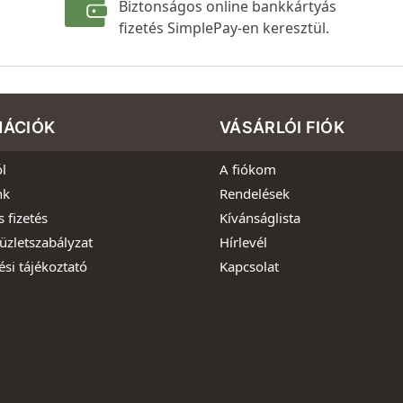
Biztonságos online bankkártyás
fizetés SimplePay-en keresztül.
MÁCIÓK
VÁSÁRLÓI FIÓK
l
A fiókom
nk
Rendelések
s fizetés
Kívánságlista
üzletszabályzat
Hírlevél
ési tájékoztató
Kapcsolat