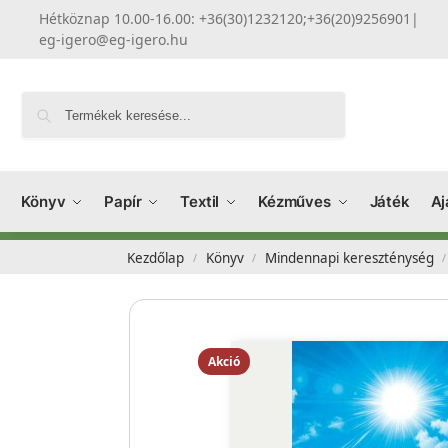
Hétköznap 10.00-16.00: +36(30)1232120;+36(20)9256901
|
eg-igero@eg-igero.hu
Keresés
Könyv
Papír
Textil
Kézműves
Játék
Aj
Kezdőlap
Könyv
Mindennapi kereszténység
/
/
/
Akció