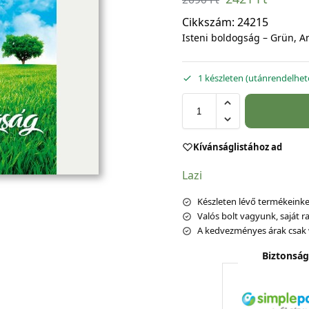
Cikkszám:
24215
Isteni boldogság – Grün, 
1 készleten (utánrendelhet
Kívánságlistához ad
Lazi
Készleten lévő termékeinket
Valós bolt vagyunk, saját ra
A kedvezményes árak csak 
Biztonság