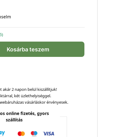
Anselm
ő)
Kosárba teszem
 akár 2 napon belül kiszállítjuk!
ktárral, két üzlethelyiséggel.
webáruházas vásárláskor érvényesek.
os online fizetés, gyors
szállítás