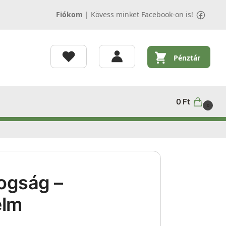
Fiókom
|
Kövess minket Facebook-on is!
Pénztár
0
Ft
0
dogság –
elm