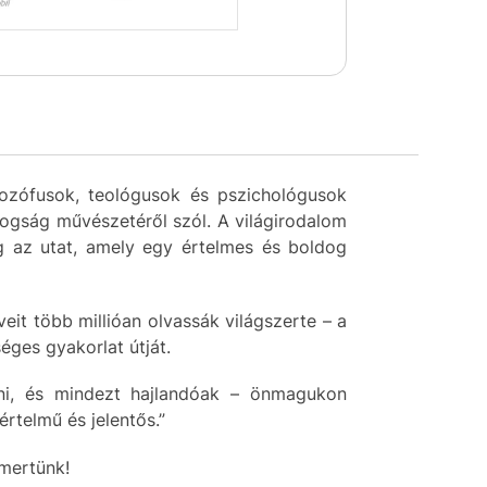
ozófusok, teológusok és pszichológusok
dogság művészetéről szól. A világirodalom
g az utat, amely egy értelmes és boldog
it több millióan olvassák világszerte – a
éges gyakorlat útját.
nni, és mindezt hajlandóak – önmagukon
rtelmű és jelentős.”
smertünk!