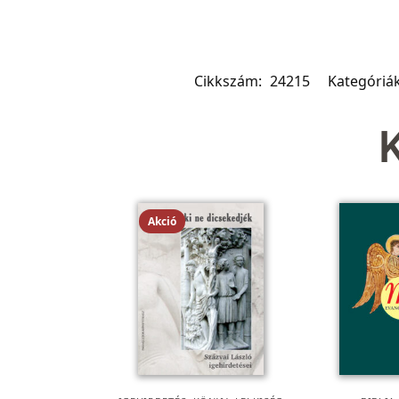
Cikkszám:
24215
Kategóriá
Akció