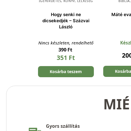
IGEHIRDETÉS
,
KÖNYV
,
LELKISÉG
BIBLIA
Hogy senki ne
Máté ev
dicsekedjék – Százvai
László
Nincs készleten, rendelhető
Kész
390
Ft
20
351
Ft
Kosárb
Kosárba teszem
MIÉ
Gyors szállítás