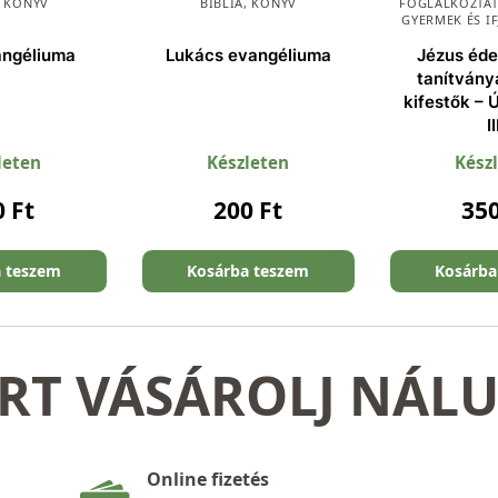
,
KÖNYV
BIBLIA
,
KÖNYV
FOGLALKOZTAT
GYERMEK ÉS I
angéliuma
Lukács evangéliuma
Jézus éde
tanítványa
kifestők – 
II
leten
Készleten
Kész
0
Ft
200
Ft
35
a teszem
Kosárba teszem
Kosárba
RT VÁSÁROLJ NÁL
Online fizetés