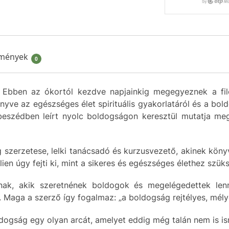
mények
0
 Ebben az ókortól kezdve napjainkig megegyeznek a fil
nyve az egészséges élet spirituális gyakorlatáról és a bol
beszédben leírt nyolc boldogságon keresztül mutatja me
szerzetese, lelki tanácsadó és kurzusvezető, akinek könyve
n úgy fejti ki, mint a sikeres és egészséges élethez szüks
nak, akik szeretnének boldogok és megelégedettek le
. Maga a szerző így fogalmaz: „a boldogság rejtélyes, mélyé
dogság egy olyan arcát, amelyet eddig még talán nem is i