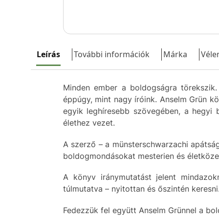
Leírás
További információk
Márka
Véle
Minden ember a boldogságra törekszik.
éppúgy, mint nagy íróink. Anselm Grün kö
egyik leghíresebb szövegében, a hegyi 
élethez vezet.
A szerző – a münsterschwarzachi apátság 
boldogmondásokat mesterien és életközelie
A könyv iránymutatást jelent mindazok
túlmutatva – nyitottan és őszintén keresni
Fedezzük fel együtt Anselm Grünnel a bol