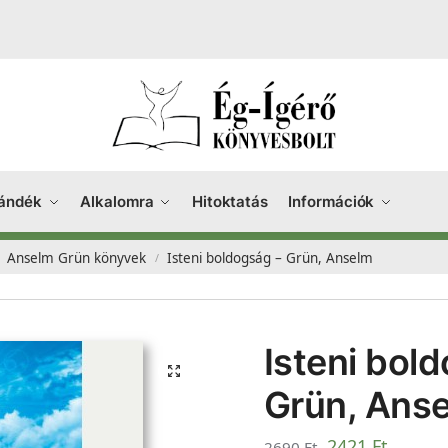
ándék
Alkalomra
Hitoktatás
Információk
Anselm Grün könyvek
Isteni boldogság – Grün, Anselm
/
Isteni bol
Grün, Ans
2421
Ft
2690
Ft