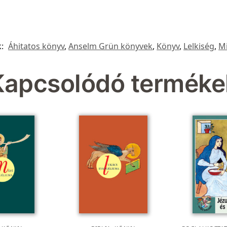
k:
Áhitatos könyv
,
Anselm Grün könyvek
,
Könyv
,
Lelkiség
,
M
Kapcsolódó terméke