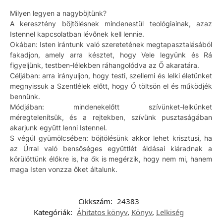
Milyen legyen a nagyböjtünk?
A keresztény böjtölésnek mindenestül teológiainak, azaz
Istennel kapcsolatban lévőnek kell lennie.
Okában: Isten irántunk való szeretetének megtapasztalásából
fakadjon, amely arra késztet, hogy Vele legyünk és Rá
figyeljünk, testben-lélekben ráhangolódva az Ő akaratára.
Céljában: arra irányuljon, hogy testi, szellemi és lelki életünket
megnyissuk a Szentlélek előtt, hogy Ő töltsön el és működjék
bennünk.
Módjában: mindenekelőtt szívünket-lelkünket
méregtelenítsük, és a rejtekben, szívünk pusztaságában
akarjunk együtt lenni Istennel.
S végül gyümölcsében: böjtölésünk akkor lehet krisztusi, ha
az Úrral való bensőséges együttlét áldásai kiáradnak a
körülöttünk élőkre is, ha ők is megérzik, hogy nem mi, hanem
maga Isten vonzza őket általunk.
Cikkszám:
24383
Kategóriák:
Áhitatos könyv
,
Könyv
,
Lelkiség