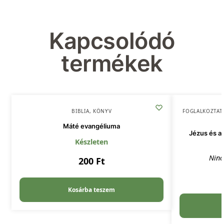
Kapcsolódó
termékek
BIBLIA
,
KÖNYV
FOGLALKOZTAT
Máté evangéliuma
Jézus és a 
Készleten
Ninc
200
Ft
Kosárba teszem