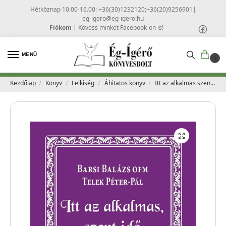
Hétköznap 10.00-16.00: +36(30)1232120;+36(20)9256901
|
eg-igero@eg-igero.hu
Fiókom
|
Kövess minket Facebook-on is!
MENÜ
0
Kezdőlap
Könyv
Lelkiség
Áhitatos könyv
Itt az alkalmas szent idő – Barsi Balázs
/
/
/
/