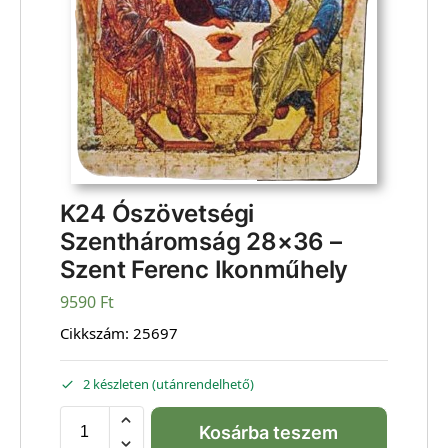
K24 Ószövetségi
Szentháromság 28×36 –
Szent Ferenc Ikonműhely
9590
Ft
Cikkszám:
25697
2 készleten (utánrendelhető)
Kosárba teszem