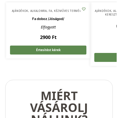
AJÁNDÉKOK
,
ALKALOMRA
,
FA
,
KÉZMŰVES TERMÉKEK
AJÁNDÉKOK
,
AL
KERESZT
Fa doboz /Jóságod/
M
Elfogyott
2900
Ft
Értesítést kérek
MIÉRT
VÁSÁROLJ