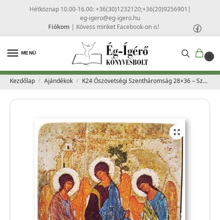
Hétköznap 10.00-16.00: +36(30)1232120;+36(20)9256901
|
eg-igero@eg-igero.hu
Fiókom
|
Kövess minket Facebook-on is!
MENÜ
0
Kezdőlap
Ajándékok
K24 Ószövetségi Szentháromság 28×36 – Szent Ferenc Ikonműhely
/
/