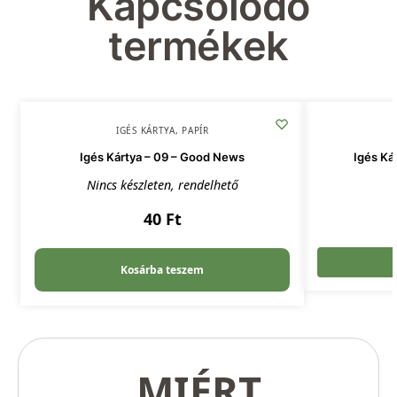
Kapcsolódó
termékek
IGÉS KÁRTYA
,
PAPÍR
Igés Kártya – 09 – Good News
Igés Ká
Nincs készleten, rendelhető
40
Ft
Kosárba teszem
MIÉRT