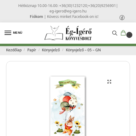
Hétköznap 10.00-16.00: +36(30)1232120;+36(20)9256901
|
eg-igero@eg-igero.hu
Fiókom
|
Kövess minket Facebook-on is!
MENÜ
0
Kezdőlap
Papír
Könyvjelző
Könyvjelző – 05 – GN
/
/
/