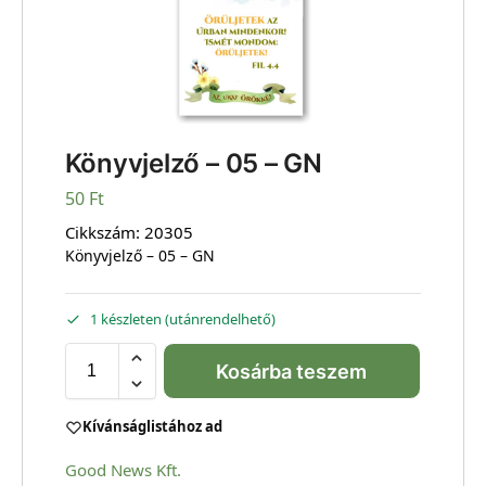
Könyvjelző – 05 – GN
50
Ft
Cikkszám:
20305
Könyvjelző – 05 – GN
1 készleten (utánrendelhető)
Kosárba teszem
Kívánságlistához ad
Good News Kft.