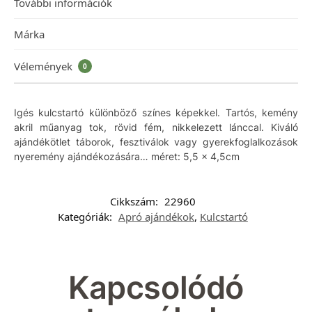
További információk
Márka
Vélemények
0
Igés kulcstartó különböző színes képekkel. Tartós, kemény
akril műanyag tok, rövid fém, nikkelezett lánccal. Kiváló
ajándékötlet táborok, fesztiválok vagy gyerekfoglalkozások
nyeremény ajándékozására… méret: 5,5 x 4,5cm
Cikkszám:
22960
Kategóriák:
Apró ajándékok
,
Kulcstartó
Kapcsolódó