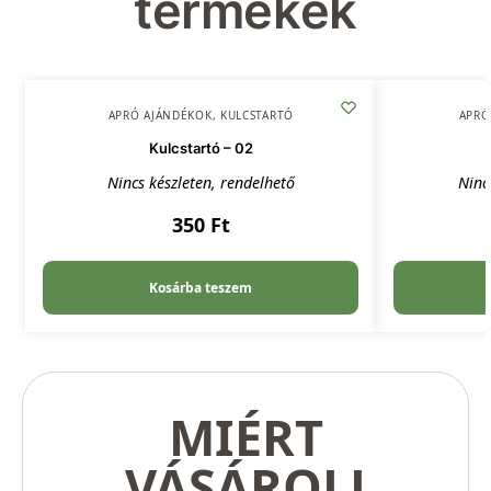
termékek
APRÓ AJÁNDÉKOK
,
KULCSTARTÓ
APRÓ
Kulcstartó – 02
Nincs készleten, rendelhető
Ninc
350
Ft
Kosárba teszem
MIÉRT
VÁSÁROLJ