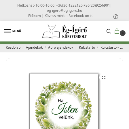
Hétköznap 10.00-16.00: +36(30)1232120;+36(20)9256901
|
eg-igero@eg-igero.hu
Fiókom
|
Kövess minket Facebook-on is!
MENÜ
0
Kezdőlap
Ajándékok
Apró ajándékok
Kulcstartó
Kulcstartó – 01
/
/
/
/