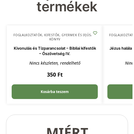
termékek
FOGLALKOZTATÓK, KIFESTŐK
,
GYERMEK ÉS IFJÚSÁG
,
FOGLALKOZTAT
KÖNYV
Kivonulás és Tízparancsolat – Bibliai kifestők
Jézus halála 
– Ószövetség IV.
Nincs készleten, rendelhető
Ninc
350
Ft
Kosárba teszem
MIÉRT