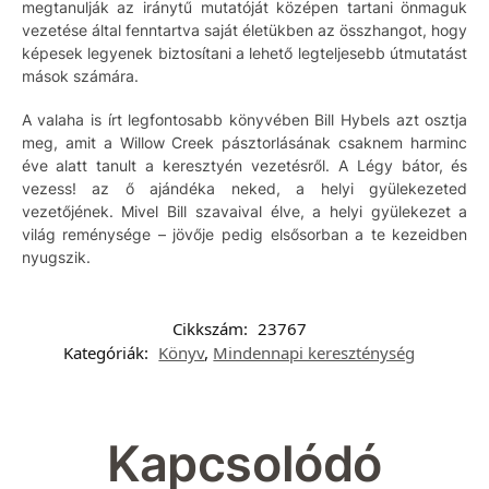
megtanulják az iránytű mutatóját középen tartani önmaguk
vezetése által fenntartva saját életükben az összhangot, hogy
képesek legyenek biztosítani a lehető legteljesebb útmutatást
mások számára.
A valaha is írt legfontosabb könyvében Bill Hybels azt osztja
meg, amit a Willow Creek pásztorlásának csaknem harminc
éve alatt tanult a keresztyén vezetésről. A Légy bátor, és
vezess! az ő ajándéka neked, a helyi gyülekezeted
vezetőjének. Mivel Bill szavaival élve, a helyi gyülekezet a
világ reménysége – jövője pedig elsősorban a te kezeidben
nyugszik.
Cikkszám:
23767
Kategóriák:
Könyv
,
Mindennapi kereszténység
Kapcsolódó