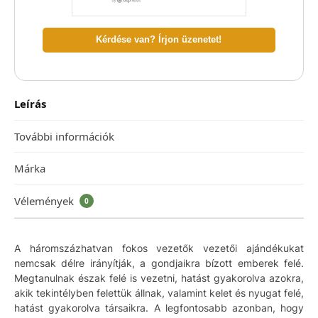
Kérdése van? Írjon üzenetet!
Leírás
További információk
Márka
Vélemények
0
A háromszázhatvan fokos vezetők vezetői ajándékukat
nemcsak délre irányítják, a gondjaikra bízott emberek felé.
Megtanulnak észak felé is vezetni, hatást gyakorolva azokra,
akik tekintélyben felettük állnak, valamint kelet és nyugat felé,
hatást gyakorolva társaikra. A legfontosabb azonban, hogy