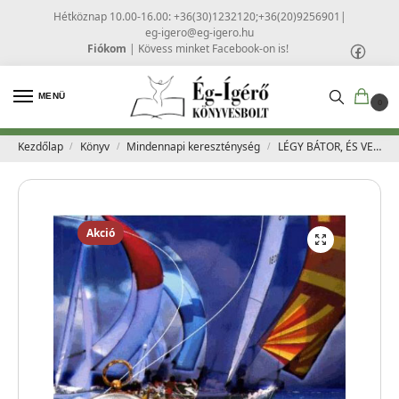
Hétköznap 10.00-16.00: +36(30)1232120;+36(20)9256901
|
eg-igero@eg-igero.hu
Fiókom
|
Kövess minket Facebook-on is!
MENÜ
0
Kezdőlap
Könyv
Mindennapi kereszténység
LÉGY BÁTOR, ÉS VEZESS! – Bill Hybels
/
/
/
Akció