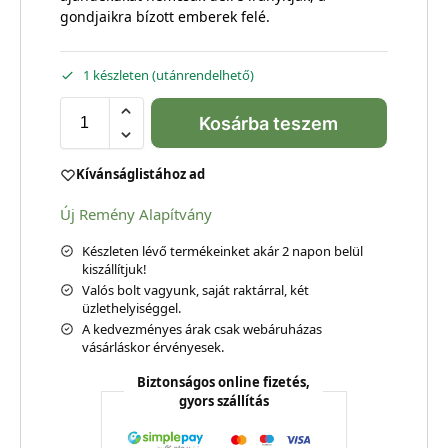
gondjaikra bízott emberek felé.
1 készleten (utánrendelhető)
Kosárba teszem
Kívánságlistához ad
Új Remény Alapítvány
Készleten lévő termékeinket akár 2 napon belül
kiszállítjuk!
Valós bolt vagyunk, saját raktárral, két
üzlethelyiséggel.
A kedvezményes árak csak webáruházas
vásárláskor érvényesek.
Biztonságos online fizetés,
gyors szállítás