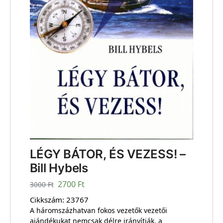
LÉGY BÁTOR, ÉS VEZESS! –
Bill Hybels
2700
Ft
3000
Ft
Cikkszám:
23767
A háromszázhatvan fokos vezetők vezetői
ajándékukat nemcsak délre irányítják, a